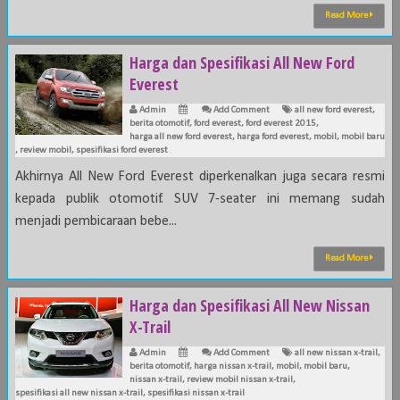
Read More
Harga dan Spesifikasi All New Ford
Everest
Admin
Add Comment
all new ford everest
,
berita otomotif
,
ford everest
,
ford everest 2015
,
harga all new ford everest
,
harga ford everest
,
mobil
,
mobil baru
,
review mobil
,
spesifikasi ford everest
Akhirnya All New Ford Everest diperkenalkan juga secara resmi
kepada publik otomotif. SUV 7-seater ini memang sudah
menjadi pembicaraan bebe...
Read More
Harga dan Spesifikasi All New Nissan
X-Trail
Admin
Add Comment
all new nissan x-trail
,
berita otomotif
,
harga nissan x-trail
,
mobil
,
mobil baru
,
nissan x-trail
,
review mobil nissan x-trail
,
spesifikasi all new nissan x-trail
,
spesifikasi nissan x-trail