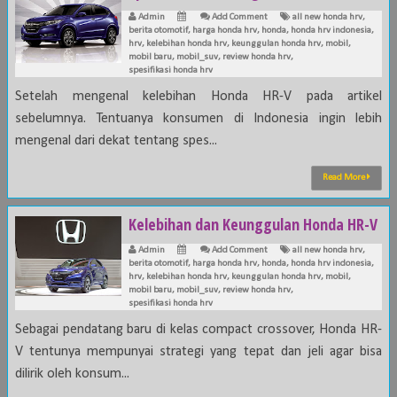
Admin
Add Comment
all new honda hrv
,
berita otomotif
,
harga honda hrv
,
honda
,
honda hrv indonesia
,
hrv
,
kelebihan honda hrv
,
keunggulan honda hrv
,
mobil
,
mobil baru
,
mobil_suv
,
review honda hrv
,
spesifikasi honda hrv
Setelah mengenal kelebihan Honda HR-V pada artikel
sebelumnya. Tentuanya konsumen di Indonesia ingin lebih
mengenal dari dekat tentang spes...
Read More
Kelebihan dan Keunggulan Honda HR-V
Admin
Add Comment
all new honda hrv
,
berita otomotif
,
harga honda hrv
,
honda
,
honda hrv indonesia
,
hrv
,
kelebihan honda hrv
,
keunggulan honda hrv
,
mobil
,
mobil baru
,
mobil_suv
,
review honda hrv
,
spesifikasi honda hrv
Sebagai pendatang baru di kelas compact crossover, Honda HR-
V tentunya mempunyai strategi yang tepat dan jeli agar bisa
dilirik oleh konsum...