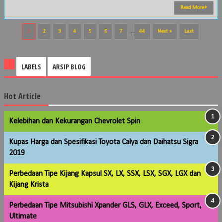
Read More
1
2
3
4
5
6
7
...
44
Next »
Last
LABELS
ARSIP BLOG
Hot Article
Kelebihan dan Kekurangan Chevrolet Spin
Kupas Harga dan Spesifikasi Toyota Calya dan Daihatsu Sigra
2019
Perbedaan Tipe Kijang Kapsul SX, LX, SSX, LSX, SGX, LGX dan
Kijang Krista
Perbedaan Tipe Mitsubishi Xpander GLS, GLX, Exceed, Sport,
Ultimate