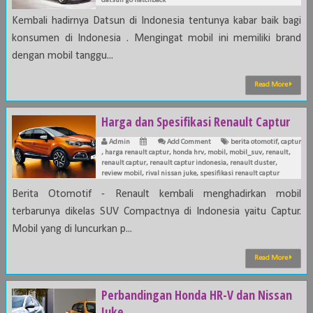
datsun go hatchback
Kembali hadirnya Datsun di Indonesia tentunya kabar baik bagi
konsumen di Indonesia . Mengingat mobil ini memiliki brand
dengan mobil tanggu...
Read More
Harga dan Spesifikasi Renault Captur
Admin
Add Comment
berita otomotif
,
captur
,
harga renault captur
,
honda hrv
,
mobil
,
mobil_suv
,
renault
,
renault captur
,
renault captur indonesia
,
renault duster
,
review mobil
,
rival nissan juke
,
spesifikasi renault captur
Berita Otomotif - Renault kembali menghadirkan mobil
terbarunya dikelas SUV Compactnya di Indonesia yaitu Captur.
Mobil yang di luncurkan p...
Read More
Perbandingan Honda HR-V dan Nissan
Juke