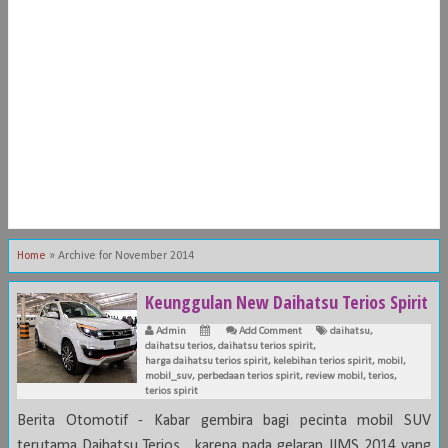
Home
»
Archive for November 2014
Keunggulan New Daihatsu Terios Spirit
Admin
Add Comment
daihatsu
,
daihatsu terios
,
daihatsu terios spirit
,
harga daihatsu terios spirit
,
kelebihan terios spirit
,
mobil
,
mobil_suv
,
perbedaan terios spirit
,
review mobil
,
terios
,
terios spirit
Berita Otomotif - Kabar gembira bagi pecinta mobil SUV
terutama Daihatsu Terios , karena pada gelaran IIMS 2014 yang