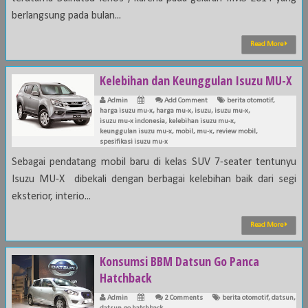
berlangsung pada bulan...
Read More
Kelebihan dan Keunggulan Isuzu MU-X
Admin
Add Comment
berita otomotif
,
harga isuzu mu-x
,
harga mu-x
,
isuzu
,
isuzu mu-x
,
isuzu mu-x indonesia
,
kelebihan isuzu mu-x
,
keunggulan isuzu mu-x
,
mobil
,
mu-x
,
review mobil
,
spesifikasi isuzu mu-x
Sebagai pendatang mobil baru di kelas SUV 7-seater tentunyu
Isuzu MU-X dibekali dengan berbagai kelebihan baik dari segi
eksterior, interio...
Read More
Konsumsi BBM Datsun Go Panca
Hatchback
Admin
2 Comments
berita otomotif
,
datsun
,