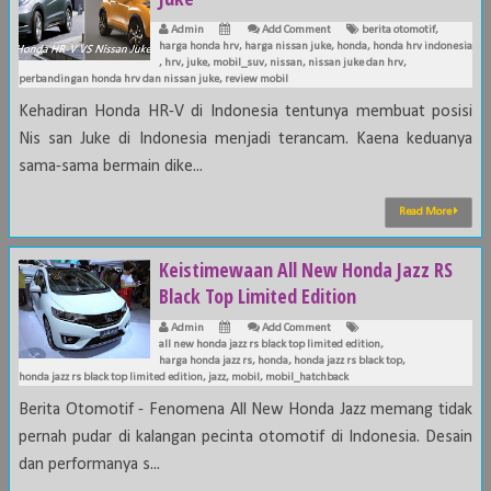
Admin
Add Comment
berita otomotif
,
harga honda hrv
,
harga nissan juke
,
honda
,
honda hrv indonesia
,
hrv
,
juke
,
mobil_suv
,
nissan
,
nissan juke dan hrv
,
perbandingan honda hrv dan nissan juke
,
review mobil
Kehadiran Honda HR-V di Indonesia tentunya membuat posisi
Nis san Juke di Indonesia menjadi terancam. Kaena keduanya
sama-sama bermain dike...
Read More
Keistimewaan All New Honda Jazz RS
Black Top Limited Edition
Admin
Add Comment
all new honda jazz rs black top limited edition
,
harga honda jazz rs
,
honda
,
honda jazz rs black top
,
honda jazz rs black top limited edition
,
jazz
,
mobil
,
mobil_hatchback
Berita Otomotif - Fenomena All New Honda Jazz memang tidak
pernah pudar di kalangan pecinta otomotif di Indonesia. Desain
dan performanya s...