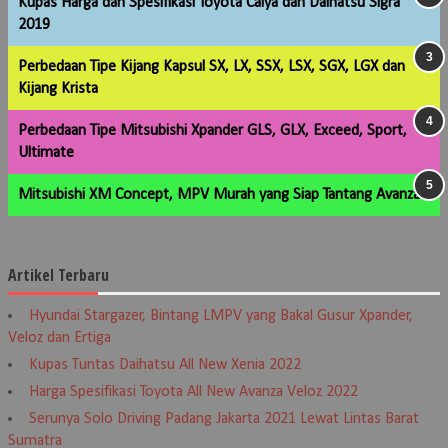
Kupas Harga dan Spesifikasi Toyota Calya dan Daihatsu Sigra
2019
Perbedaan Tipe Kijang Kapsul SX, LX, SSX, LSX, SGX, LGX dan
Kijang Krista
Perbedaan Tipe Mitsubishi Xpander GLS, GLX, Exceed, Sport,
Ultimate
Mitsubishi XM Concept, MPV Murah yang Siap Tantang Avanza
Artikel Terbaru
Hyundai Stargazer, Bintang LMPV yang Bakal Gusur Xpander,
Veloz dan Ertiga
Kupas Tuntas Daihatsu All New Xenia 2022
Harga Spesifikasi Toyota All New Avanza Veloz 2022
Serunya Solo Driving Padang Jakarta 2021 Lewat Lintas Barat
Sumatra