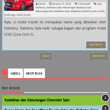
Admin
January 17, 2014
1 Comment
ayla
,
daihatsu
,
daihatsu ayla
,
kekurangan daihatsu ayla
,
kekurangan dan kelebihan ayla
,
kelebihan daihatsu ayla
,
mobil
,
mobil lcgc
,
mobil murah
Ayla, si mobil murah ini merupakan nama yang diberikan oleh
Daihatsu. Daihatsu Ayla hadir sebagai bagian dari program mobil
LCGC (Low Cost G...
Read More
Home
Older Posts
LABELS
ARSIP BLOG
Hot Article
Kelebihan dan Kekurangan Chevrolet Spin