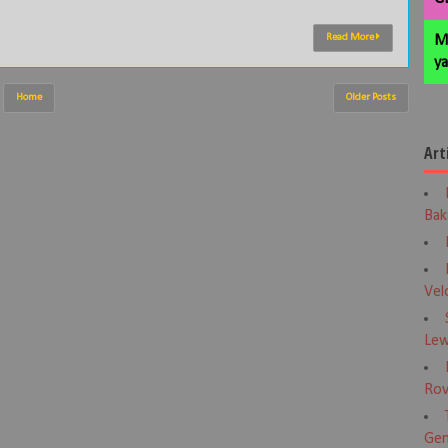
Read More
M
ya
Home
Older Posts
Art
Bak
Vel
Lew
Rov
Gen