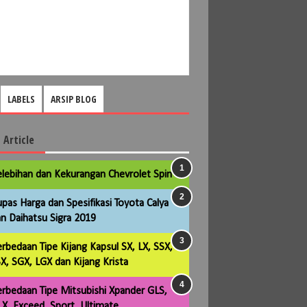
LABELS
ARSIP BLOG
 Article
lebihan dan Kekurangan Chevrolet Spin
pas Harga dan Spesifikasi Toyota Calya
n Daihatsu Sigra 2019
rbedaan Tipe Kijang Kapsul SX, LX, SSX,
X, SGX, LGX dan Kijang Krista
rbedaan Tipe Mitsubishi Xpander GLS,
X, Exceed, Sport, Ultimate