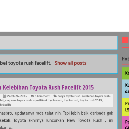
Hot
abel
toyota rush facelift
.
Show all posts
Ke
h Kelebihan Toyota Rush Facelift 2015
Ku
da
March 26, 2015
1 Comment
harga toyota rush
,
kelebihan toyota rush
,
bil_suv
,
new toyota rush
,
spesifikasi toyota rush
,
toyota rush
,
toyota rush 2015
,
Pe
h facelift
LS
asbro, updatenya rada telat nih. Tapi lebih baik daripada gak
ekali. Toyota akhirnya luncurkan New Toyota Rush , ini
Pe
an v...
GL