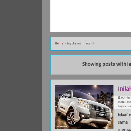
Home
»
toyota rush facelift
Showing posts with l
Inila
Admin
mobil
,
mo
toyota rus
Maaf m
sama s
merupak