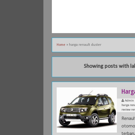
Home
»
harga renault duster
Showing posts with l
Harga
Admin
harga ren
review re
Renaul
otomot
terbaru