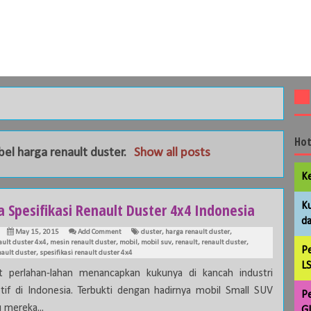
Hot
abel
harga renault duster
.
Show all posts
Ke
 Spesifikasi Renault Duster 4x4 Indonesia
Ku
da
May 15, 2015
Add Comment
duster
,
harga renault duster
,
ault duster 4x4
,
mesin renault duster
,
mobil
,
mobil suv
,
renault
,
renault duster
,
Pe
nault duster
,
spesifikasi renault duster 4x4
LS
t perlahan-lahan menancapkan kukunya di kancah industri
if di Indonesia. Terbukti dengan hadirnya mobil Small SUV
Pe
 mereka...
GL