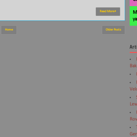
Read More
M
ya
Home
Older Posts
Art
Bak
Vel
Lew
Rov
Gen