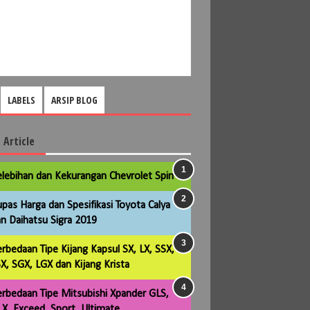
LABELS
ARSIP BLOG
 Article
lebihan dan Kekurangan Chevrolet Spin
pas Harga dan Spesifikasi Toyota Calya
n Daihatsu Sigra 2019
rbedaan Tipe Kijang Kapsul SX, LX, SSX,
X, SGX, LGX dan Kijang Krista
rbedaan Tipe Mitsubishi Xpander GLS,
X, Exceed, Sport, Ultimate