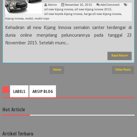
Admin
November 10, 2015
Add Comment
all new kijang innova
,
all new kijang innova 2015
,
all new toyota kijang innova
,
harga all new kijang innova
,
kijang innova
,
mobil
,
mobil mpv
Kehadiran all new Kijang Innova semakin santer terdengar di
dunia online menjelang peluncurannya pada tanggal 23
November 2015. Setelah munc...
Read More
Home
Older Posts
LABELS
ARSIP BLOG
Hot Article
Artikel Terbaru