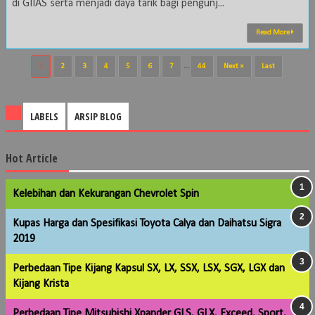
di GIIAS serta menjadi daya tarik bagi pengunj...
Read More
1
2
3
4
5
6
7
...
44
Next »
Last
LABELS
ARSIP BLOG
Hot Article
Kelebihan dan Kekurangan Chevrolet Spin
Kupas Harga dan Spesifikasi Toyota Calya dan Daihatsu Sigra
2019
Perbedaan Tipe Kijang Kapsul SX, LX, SSX, LSX, SGX, LGX dan
Kijang Krista
Perbedaan Tipe Mitsubishi Xpander GLS, GLX, Exceed, Sport,