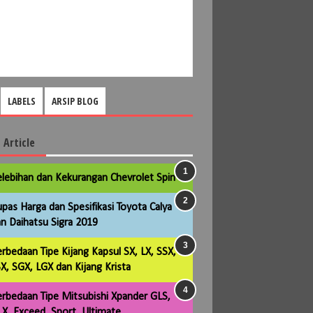
LABELS
ARSIP BLOG
 Article
lebihan dan Kekurangan Chevrolet Spin
pas Harga dan Spesifikasi Toyota Calya
n Daihatsu Sigra 2019
rbedaan Tipe Kijang Kapsul SX, LX, SSX,
X, SGX, LGX dan Kijang Krista
rbedaan Tipe Mitsubishi Xpander GLS,
X, Exceed, Sport, Ultimate