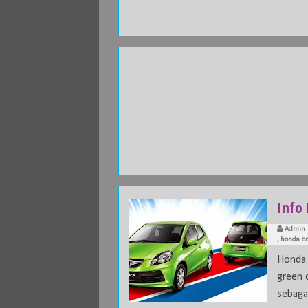
Info 
Admin
,
honda br
Honda 
green 
sebagai