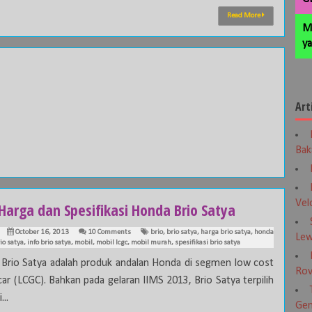
Read More
M
ya
Art
Bak
Vel
Harga dan Spesifikasi Honda Brio Satya
October 16, 2013
10 Comments
brio
,
brio satya
,
harga brio satya
,
honda
Lew
io satya
,
info brio satya
,
mobil
,
mobil lcgc
,
mobil murah
,
spesifikasi brio satya
Brio Satya adalah produk andalan Honda di segmen low cost
Rov
car (LCGC). Bahkan pada gelaran IIMS 2013, Brio Satya terpilih
...
Gen