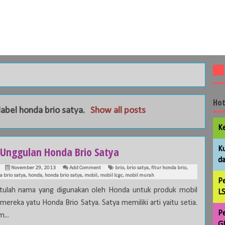
Hot
label
honda brio satya
.
Show all posts
Ke
r Unggulan Honda Brio Satya
Ku
da
November 29, 2013
Add Comment
brio
,
brio satya
,
fitur honda brio
,
a brio satya
,
honda
,
honda brio satya
,
mobil
,
mobil lcgc
,
mobil murah
Pe
itulah nama yang digunakan oleh Honda untuk produk mobil
LS
mereka yatu Honda Brio Satya. Satya memiliki arti yaitu setia.
Pe
...
GL