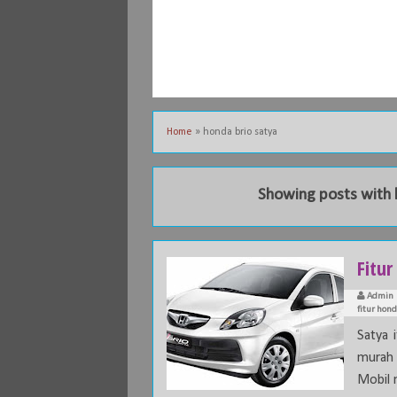
Home
»
honda brio satya
Showing posts with 
Fitu
Admin
fitur hond
Satya 
murah 
Mobil m