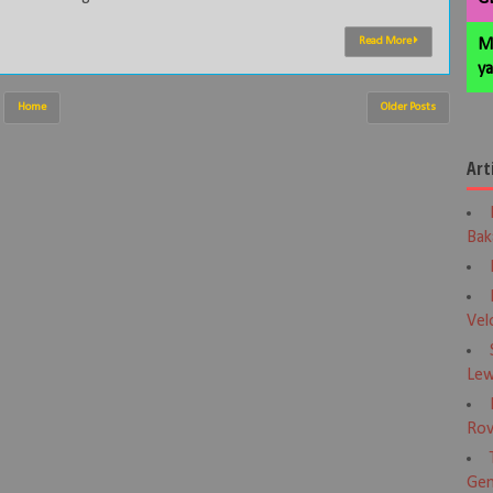
Read More
M
ya
Home
Older Posts
Art
Bak
Vel
Lew
Rov
Gen