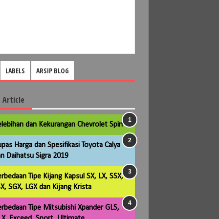
LABELS
ARSIP BLOG
 Article
lebihan dan Kekurangan Chevrolet Spin
pas Harga dan Spesifikasi Toyota Calya
n Daihatsu Sigra 2019
rbedaan Tipe Kijang Kapsul SX, LX, SSX,
X, SGX, LGX dan Kijang Krista
rbedaan Tipe Mitsubishi Xpander GLS,
X, Exceed, Sport, Ultimate