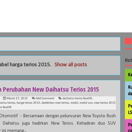
Hot
label
harga terios 2015
.
Show all posts
Ke
ah Perubahan New Daihatsu Terios 2015
Ku
da
March 27, 2015
Add Comment
daihatsu terios facelift
,
hatsu terios
,
harga terios 2015
,
kelebihan new terios
,
mobil
,
mobil suv
,
new terios 2015
Pe
s facelift
LS
 Otomotif - Bersamaan dengan peluncuran New Toyota Rush
 Daihatsu juga hadirkan New Terios. Kehadiran duo SUV
Pe
 ini memang...
GL