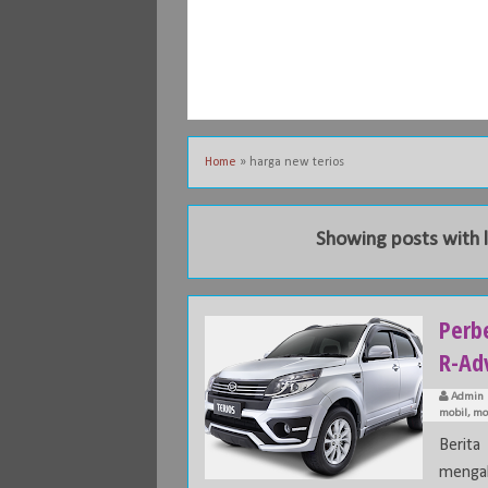
Home
»
harga new terios
Showing posts with 
Perbe
R-Ad
Admin
mobil
,
mo
Berita
mengal