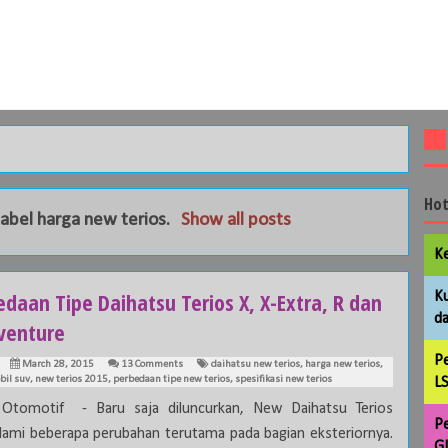
Hot
label
harga new terios
.
Show all posts
Ke
daan Tipe Daihatsu Terios X, X-Extra, R dan
Ku
da
venture
Pe
March 28, 2015
13 Comments
daihatsu new terios
,
harga new terios
,
bil suv
,
new terios 2015
,
perbedaan tipe new terios
,
spesifikasi new terios
LS
 Otomotif - Baru saja diluncurkan, New Daihatsu Terios
Pe
ami beberapa perubahan terutama pada bagian eksteriornya.
GL