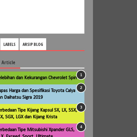
LABELS
ARSIP BLOG
 Article
lebihan dan Kekurangan Chevrolet Spin
pas Harga dan Spesifikasi Toyota Calya
n Daihatsu Sigra 2019
rbedaan Tipe Kijang Kapsul SX, LX, SSX,
X, SGX, LGX dan Kijang Krista
rbedaan Tipe Mitsubishi Xpander GLS,
X, Exceed, Sport, Ultimate