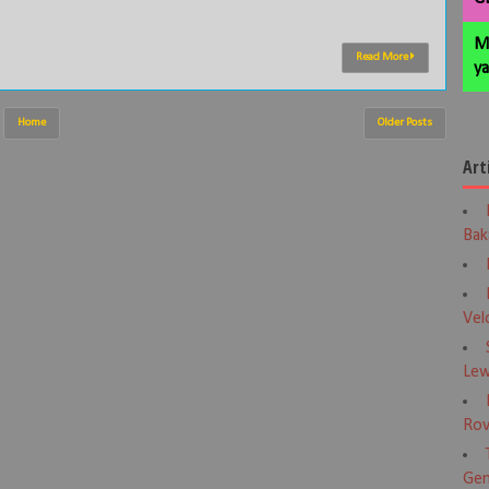
M
Read More
ya
Home
Older Posts
Art
Bak
Vel
Lew
Rov
Gen