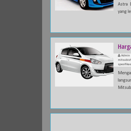
Astra 
yang le
Harg
Admin
mitsubish
spesifika
Mengaw
langsu
Mitsubi