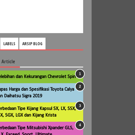
LABELS
ARSIP BLOG
 Article
lebihan dan Kekurangan Chevrolet Spin
pas Harga dan Spesifikasi Toyota Calya
n Daihatsu Sigra 2019
rbedaan Tipe Kijang Kapsul SX, LX, SSX,
X, SGX, LGX dan Kijang Krista
rbedaan Tipe Mitsubishi Xpander GLS,
X, Exceed, Sport, Ultimate