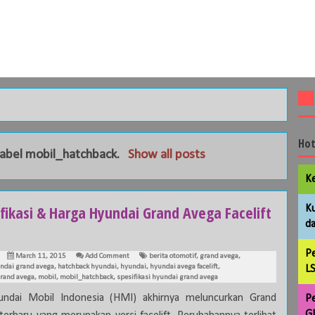
Hot
label
mobil_hatchback
.
Show all posts
Ke
fikasi & Harga Hyundai Grand Avega Facelift
Ku
da
Pe
March 11, 2015
Add Comment
berita otomotif
,
grand avega
,
ndai grand avega
,
hatchback hyundai
,
hyundai
,
hyundai avega facelift
,
LS
rand avega
,
mobil
,
mobil_hatchback
,
spesifikasi hyundai grand avega
ndai Mobil Indonesia (HMI) akhirnya meluncurkan Grand
Pe
GL