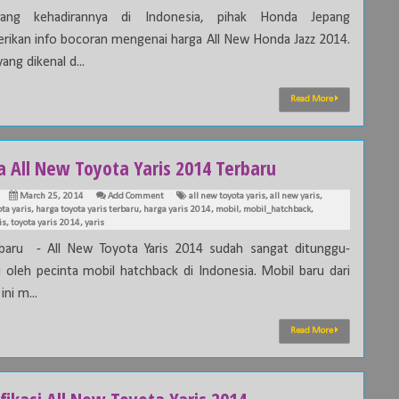
lang kehadirannya di Indonesia, pihak Honda Jepang
ikan info bocoran mengenai harga All New Honda Jazz 2014.
ang dikenal d...
Read More
a All New Toyota Yaris 2014 Terbaru
March 25, 2014
Add Comment
all new toyota yaris
,
all new yaris
,
ta yaris
,
harga toyota yaris terbaru
,
harga yaris 2014
,
mobil
,
mobil_hatchback
,
is
,
toyota yaris 2014
,
yaris
baru - All New Toyota Yaris 2014 sudah sangat ditunggu-
 oleh pecinta mobil hatchback di Indonesia. Mobil baru dari
ini m...
Read More