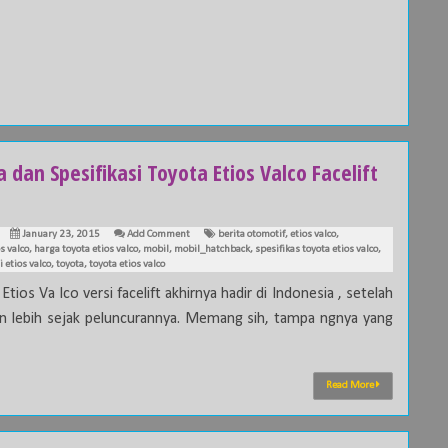
 dan Spesifikasi Toyota Etios Valco Facelift
January 23, 2015
Add Comment
berita otomotif
,
etios valco
,
s valco
,
harga toyota etios valco
,
mobil
,
mobil_hatchback
,
spesifikas toyota etios valco
,
i etios valco
,
toyota
,
toyota etios valco
Etios Va lco versi facelift akhirnya hadir di Indonesia , setelah
n lebih sejak peluncurannya. Memang sih, tampa ngnya yang
Read More