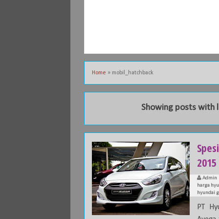
Home
»
mobil_hatchback
Showing posts with 
Spesi
2015
Admin
harga hyu
hyundai g
PT Hyu