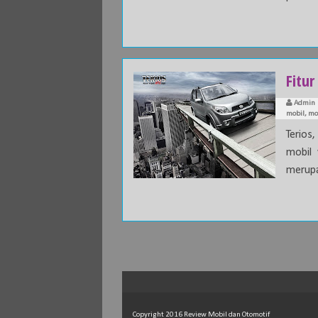
Fitur
Admin
mobil
,
mo
Terios
mobil 
merupa
Copyright 2016
Review Mobil dan Otomotif