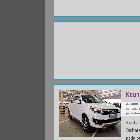
Keun
Admin
daihatsu t
perbedaan 
Berita
Daihat
pada bu