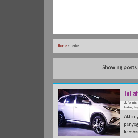
Home
»
terios
Showing posts 
Inila
Admin
terios
,
toy
Akhir
penyeg
kembar 