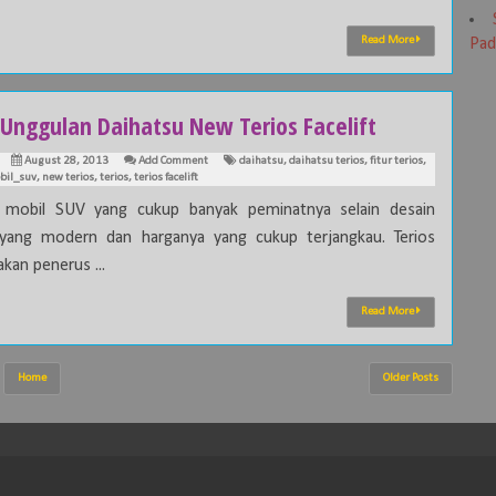
Read More
Pad
 Unggulan Daihatsu New Terios Facelift
August 28, 2013
Add Comment
daihatsu
,
daihatsu terios
,
fitur terios
,
bil_suv
,
new terios
,
terios
,
terios facelift
, mobil SUV yang cukup banyak peminatnya selain desain
yang modern dan harganya yang cukup terjangkau. Terios
kan penerus ...
Read More
Home
Older Posts