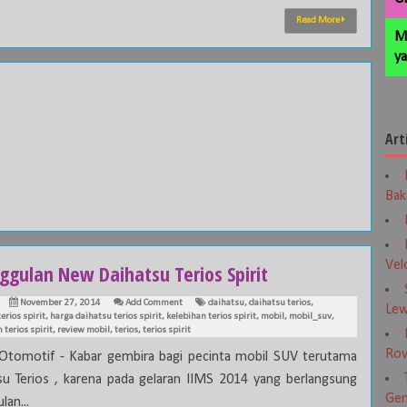
Read More
M
ya
Art
Bak
Vel
ggulan New Daihatsu Terios Spirit
November 27, 2014
Add Comment
daihatsu
,
daihatsu terios
,
Lew
erios spirit
,
harga daihatsu terios spirit
,
kelebihan terios spirit
,
mobil
,
mobil_suv
,
terios spirit
,
review mobil
,
terios
,
terios spirit
Rov
 Otomotif - Kabar gembira bagi pecinta mobil SUV terutama
su Terios , karena pada gelaran IIMS 2014 yang berlangsung
Gen
lan...