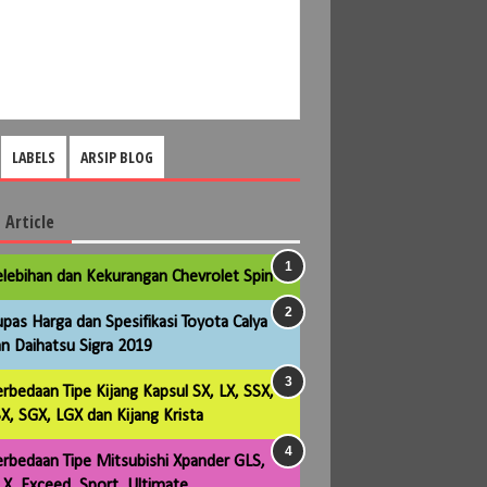
LABELS
ARSIP BLOG
 Article
lebihan dan Kekurangan Chevrolet Spin
pas Harga dan Spesifikasi Toyota Calya
n Daihatsu Sigra 2019
rbedaan Tipe Kijang Kapsul SX, LX, SSX,
X, SGX, LGX dan Kijang Krista
rbedaan Tipe Mitsubishi Xpander GLS,
X, Exceed, Sport, Ultimate