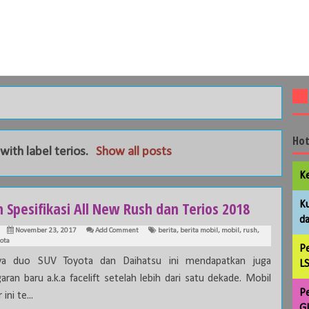
Hot
with label
terios
.
Show all posts
Ke
h Spesifikasi All New Rush dan Terios 2018
Ku
da
November 23, 2017
Add Comment
berita
,
berita mobil
,
mobil
,
rush
,
ota
Pe
nya duo SUV Toyota dan Daihatsu ini mendapatkan juga
LS
aran baru a.k.a facelift setelah lebih dari satu dekade. Mobil
Pe
ini te...
GL