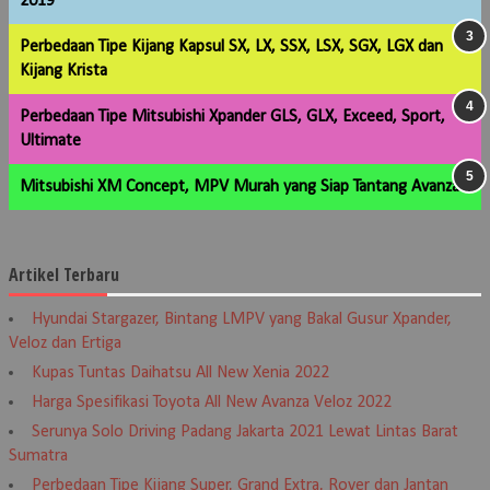
2019
Perbedaan Tipe Kijang Kapsul SX, LX, SSX, LSX, SGX, LGX dan
Kijang Krista
Perbedaan Tipe Mitsubishi Xpander GLS, GLX, Exceed, Sport,
Ultimate
Mitsubishi XM Concept, MPV Murah yang Siap Tantang Avanza
Artikel Terbaru
Hyundai Stargazer, Bintang LMPV yang Bakal Gusur Xpander,
Veloz dan Ertiga
Kupas Tuntas Daihatsu All New Xenia 2022
Harga Spesifikasi Toyota All New Avanza Veloz 2022
Serunya Solo Driving Padang Jakarta 2021 Lewat Lintas Barat
Sumatra
Perbedaan Tipe Kijang Super, Grand Extra, Rover dan Jantan