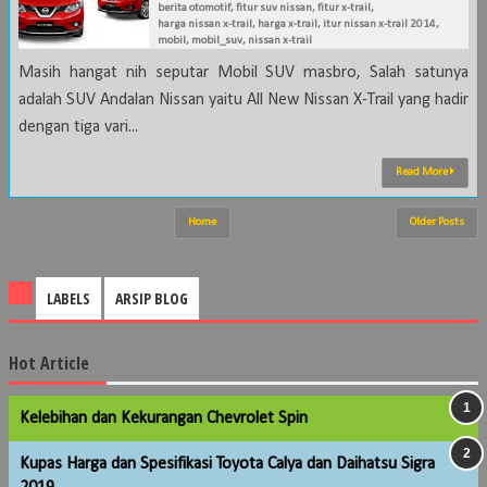
berita otomotif
,
fitur suv nissan
,
fitur x-trail
,
harga nissan x-trail
,
harga x-trail
,
itur nissan x-trail 2014
,
mobil
,
mobil_suv
,
nissan x-trail
Masih hangat nih seputar Mobil SUV masbro, Salah satunya
adalah SUV Andalan Nissan yaitu All New Nissan X-Trail yang hadir
dengan tiga vari...
Read More
Home
Older Posts
LABELS
ARSIP BLOG
Hot Article
Kelebihan dan Kekurangan Chevrolet Spin
Kupas Harga dan Spesifikasi Toyota Calya dan Daihatsu Sigra