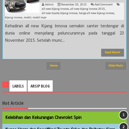
Admin
November 10, 2015
Add Comment
all new kijang innova
,
all new kijang innova 2015
,
all new toyota kijang innova
,
harga all new kijang innova
,
kijang innova
,
mobil
,
mobil mpv
Kehadiran all new Kijang Innova semakin santer terdengar di
dunia online menjelang peluncurannya pada tanggal 23
November 2015. Setelah munc...
Read More
Home
Older Posts
LABELS
ARSIP BLOG
Hot Article
Kelebihan dan Kekurangan Chevrolet Spin