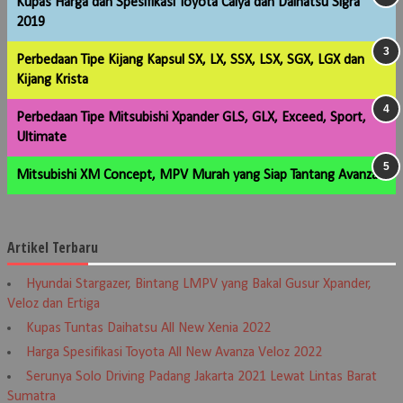
Kupas Harga dan Spesifikasi Toyota Calya dan Daihatsu Sigra
2019
Perbedaan Tipe Kijang Kapsul SX, LX, SSX, LSX, SGX, LGX dan
Kijang Krista
Perbedaan Tipe Mitsubishi Xpander GLS, GLX, Exceed, Sport,
Ultimate
Mitsubishi XM Concept, MPV Murah yang Siap Tantang Avanza
Artikel Terbaru
Hyundai Stargazer, Bintang LMPV yang Bakal Gusur Xpander,
Veloz dan Ertiga
Kupas Tuntas Daihatsu All New Xenia 2022
Harga Spesifikasi Toyota All New Avanza Veloz 2022
Serunya Solo Driving Padang Jakarta 2021 Lewat Lintas Barat
Sumatra