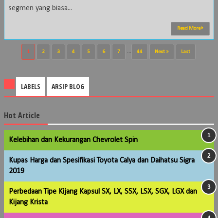
segmen yang biasa...
Read More
1
2
3
4
5
6
7
...
44
Next »
Last
LABELS
ARSIP BLOG
Hot Article
Kelebihan dan Kekurangan Chevrolet Spin
Kupas Harga dan Spesifikasi Toyota Calya dan Daihatsu Sigra
2019
Perbedaan Tipe Kijang Kapsul SX, LX, SSX, LSX, SGX, LGX dan
Kijang Krista