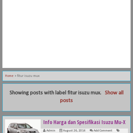
Home
»
fitur isuzu mux
Showing posts with label
fitur isuzu mux
.
Show all
posts
Info Harga dan Spesifikasi Isuzu Mu-X
Admin
August 26, 2014
Add Comment