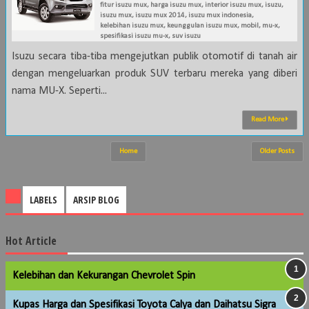
fitur isuzu mux
,
harga isuzu mux
,
interior isuzu mux
,
isuzu
,
isuzu mux
,
isuzu mux 2014
,
isuzu mux indonesia
,
kelebihan isuzu mux
,
keunggulan isuzu mux
,
mobil
,
mu-x
,
spesifikasi isuzu mu-x
,
suv isuzu
Isuzu secara tiba-tiba mengejutkan publik otomotif di tanah air
dengan mengeluarkan produk SUV terbaru mereka yang diberi
nama MU-X. Seperti...
Read More
Home
Older Posts
LABELS
ARSIP BLOG
Hot Article
Kelebihan dan Kekurangan Chevrolet Spin
Kupas Harga dan Spesifikasi Toyota Calya dan Daihatsu Sigra