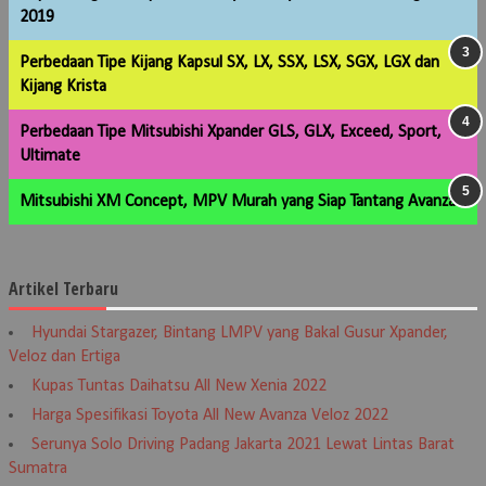
2019
Perbedaan Tipe Kijang Kapsul SX, LX, SSX, LSX, SGX, LGX dan
Kijang Krista
Perbedaan Tipe Mitsubishi Xpander GLS, GLX, Exceed, Sport,
Ultimate
Mitsubishi XM Concept, MPV Murah yang Siap Tantang Avanza
Artikel Terbaru
Hyundai Stargazer, Bintang LMPV yang Bakal Gusur Xpander,
Veloz dan Ertiga
Kupas Tuntas Daihatsu All New Xenia 2022
Harga Spesifikasi Toyota All New Avanza Veloz 2022
Serunya Solo Driving Padang Jakarta 2021 Lewat Lintas Barat
Sumatra