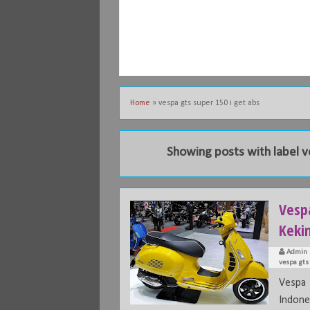
Home
»
vespa gts super 150 i get abs
Showing posts with label
v
Vespa
Keki
Admin
vespa gts
Vespa 
Indone