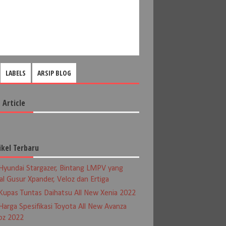
LABELS
ARSIP BLOG
 Article
ikel Terbaru
Hyundai Stargazer, Bintang LMPV yang
al Gusur Xpander, Veloz dan Ertiga
Kupas Tuntas Daihatsu All New Xenia 2022
Harga Spesifikasi Toyota All New Avanza
oz 2022