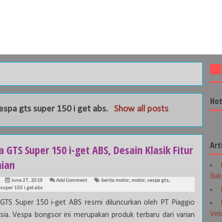
Hot
espa gts super 150 i get abs
.
Show all posts
Art
 GTS Super 150 i-get ABS, Desain Klasik Fitur
nian
Bak
June 27, 2019
Add Comment
berita motor
,
motor
,
vespa gts
,
 super 150 i get abs
GTS Super 150 i-get ABS resmi diluncurkan oleh PT Piaggio
Vel
sia. Vespa bongsor ini merupakan produk terbaru dari varian