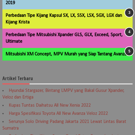
2019
Perbedaan Tipe Kijang Kapsul SX, LX, SSX, LSX, SGX, LGX dan
Kijang Krista
Perbedaan Tipe Mitsubishi Xpander GLS, GLX, Exceed, Sport,
Ultimate
Mitsubishi XM Concept, MPV Murah yang Siap Tantang Avanza
Artikel Terbaru
Hyundai Stargazer, Bintang LMPV yang Bakal Gusur Xpander,
Veloz dan Ertiga
Kupas Tuntas Daihatsu All New Xenia 2022
Harga Spesifikasi Toyota All New Avanza Veloz 2022
Serunya Solo Driving Padang Jakarta 2021 Lewat Lintas Barat
Sumatra