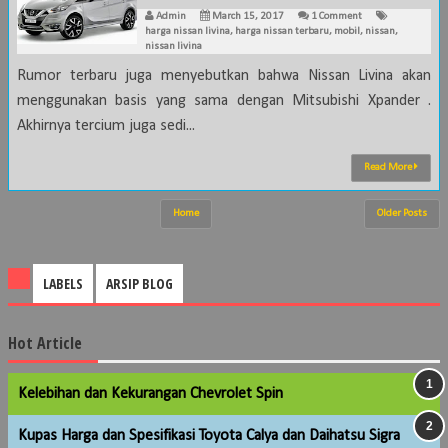
Admin
March 15, 2017
1 Comment
harga nissan livina
,
harga nissan terbaru
,
mobil
,
nissan
,
nissan livina
Rumor terbaru juga menyebutkan bahwa Nissan Livina akan
menggunakan basis yang sama dengan Mitsubishi Xpander .
Akhirnya tercium juga sedi...
Read More
Home
Older Posts
LABELS
ARSIP BLOG
Hot Article
Kelebihan dan Kekurangan Chevrolet Spin
Kupas Harga dan Spesifikasi Toyota Calya dan Daihatsu Sigra