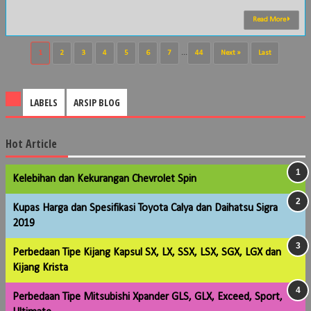
Read More
1
2
3
4
5
6
7
...
44
Next »
Last
LABELS
ARSIP BLOG
Hot Article
Kelebihan dan Kekurangan Chevrolet Spin
Kupas Harga dan Spesifikasi Toyota Calya dan Daihatsu Sigra
2019
Perbedaan Tipe Kijang Kapsul SX, LX, SSX, LSX, SGX, LGX dan
Kijang Krista
Perbedaan Tipe Mitsubishi Xpander GLS, GLX, Exceed, Sport,