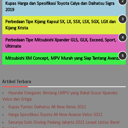
Kupas Harga dan Spesifikasi Toyota Calya dan Daihatsu Sigra
2019
Perbedaan Tipe Kijang Kapsul SX, LX, SSX, LSX, SGX, LGX dan
Kijang Krista
Perbedaan Tipe Mitsubishi Xpander GLS, GLX, Exceed, Sport,
Ultimate
Mitsubishi XM Concept, MPV Murah yang Siap Tantang Avanza
Artikel Terbaru
Hyundai Stargazer, Bintang LMPV yang Bakal Gusur Xpander,
Veloz dan Ertiga
Kupas Tuntas Daihatsu All New Xenia 2022
Harga Spesifikasi Toyota All New Avanza Veloz 2022
Serunya Solo Driving Padang Jakarta 2021 Lewat Lintas Barat