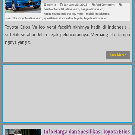
Admin
January 23, 2015
Add Comment
berita otomotif
,
etios valco
,
harga etios valco
,
harga toyota etios valco
,
mobil
,
mobil_hatchback
,
spesifikas toyota etios valco
,
spesifikasi etios valco
,
toyota
,
toyota etios valco
Toyota Etios Va lco versi facelift akhirnya hadir di Indonesia ,
setelah setahun lebih sejak peluncurannya. Memang sih, tampa
ngnya yang t...
Read More
Info Harga dan Spesifikasi Toyota Etios