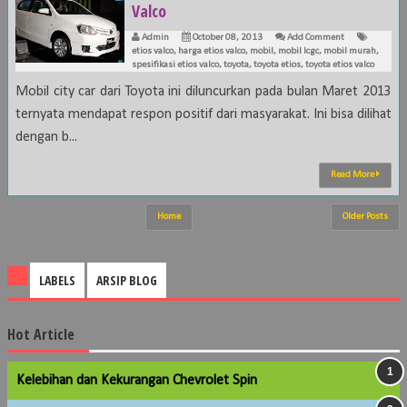
Valco
Admin
October 08, 2013
Add Comment
etios valco
,
harga etios valco
,
mobil
,
mobil lcgc
,
mobil murah
,
spesifikasi etios valco
,
toyota
,
toyota etios
,
toyota etios valco
Mobil city car dari Toyota ini diluncurkan pada bulan Maret 2013
ternyata mendapat respon positif dari masyarakat. Ini bisa dilihat
dengan b...
Read More
Home
Older Posts
LABELS
ARSIP BLOG
Hot Article
Kelebihan dan Kekurangan Chevrolet Spin