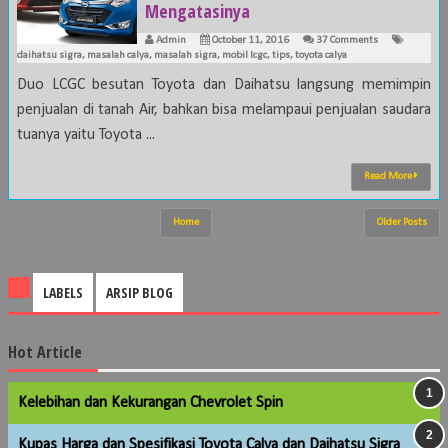
Mengatasinya
Admin
October 11, 2016
37 Comments
daihatsu sigra
,
masalah calya
,
masalah sigra
,
mobil lcgc
,
tips
,
toyota calya
Duo LCGC besutan Toyota dan Daihatsu langsung memimpin
penjualan di tanah Air, bahkan bisa melampaui penjualan saudara
tuanya yaitu Toyota ...
Read More
Home
Older Posts
LABELS
ARSIP BLOG
Hot Article
Kelebihan dan Kekurangan Chevrolet Spin
Kupas Harga dan Spesifikasi Toyota Calya dan Daihatsu Sigra