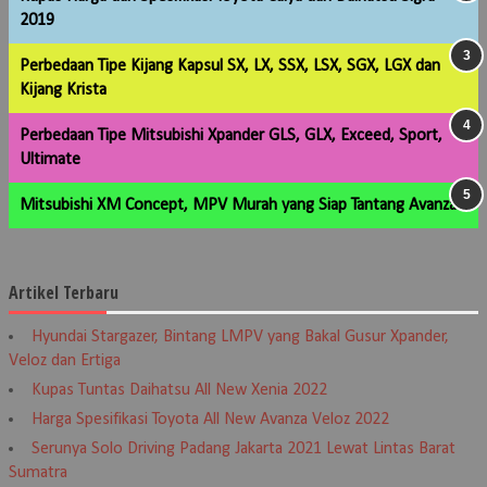
2019
Perbedaan Tipe Kijang Kapsul SX, LX, SSX, LSX, SGX, LGX dan
Kijang Krista
Perbedaan Tipe Mitsubishi Xpander GLS, GLX, Exceed, Sport,
Ultimate
Mitsubishi XM Concept, MPV Murah yang Siap Tantang Avanza
Artikel Terbaru
Hyundai Stargazer, Bintang LMPV yang Bakal Gusur Xpander,
Veloz dan Ertiga
Kupas Tuntas Daihatsu All New Xenia 2022
Harga Spesifikasi Toyota All New Avanza Veloz 2022
Serunya Solo Driving Padang Jakarta 2021 Lewat Lintas Barat
Sumatra