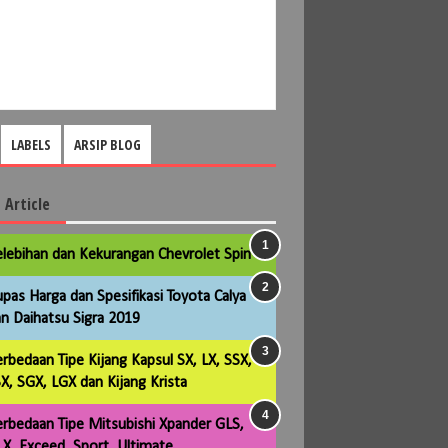
LABELS
ARSIP BLOG
 Article
lebihan dan Kekurangan Chevrolet Spin
pas Harga dan Spesifikasi Toyota Calya
n Daihatsu Sigra 2019
rbedaan Tipe Kijang Kapsul SX, LX, SSX,
X, SGX, LGX dan Kijang Krista
rbedaan Tipe Mitsubishi Xpander GLS,
X, Exceed, Sport, Ultimate