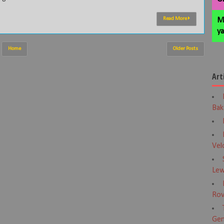
Read More
M
ya
Home
Older Posts
Art
Bak
Vel
Lew
Rov
Gen