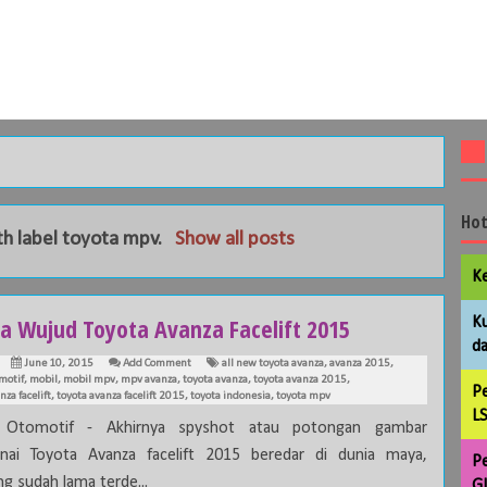
Hot
th label
toyota mpv
.
Show all posts
Ke
ia Wujud Toyota Avanza Facelift 2015
Ku
da
June 10, 2015
Add Comment
all new toyota avanza
,
avanza 2015
,
motif
,
mobil
,
mobil mpv
,
mpv avanza
,
toyota avanza
,
toyota avanza 2015
,
Pe
nza facelift
,
toyota avanza facelift 2015
,
toyota indonesia
,
toyota mpv
LS
a Otomotif - Akhirnya spyshot atau potongan gambar
ai Toyota Avanza facelift 2015 beredar di dunia maya,
Pe
 sudah lama terde...
GL