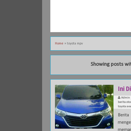
Home
»
toyota mpv
Showing posts wi
Ini D
Admin
berita oto
toyota ava
Berit
mengen
memang