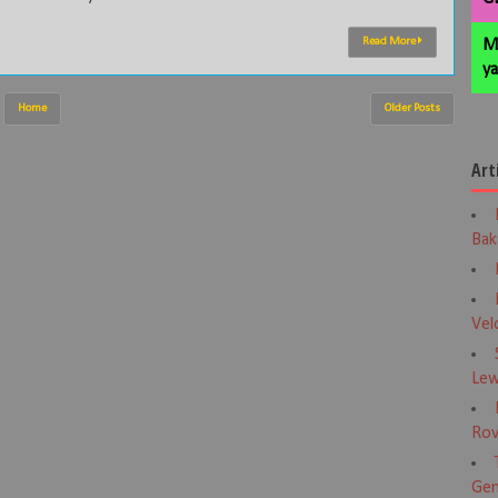
Read More
M
ya
Home
Older Posts
Art
Bak
Vel
Lew
Rov
Gen