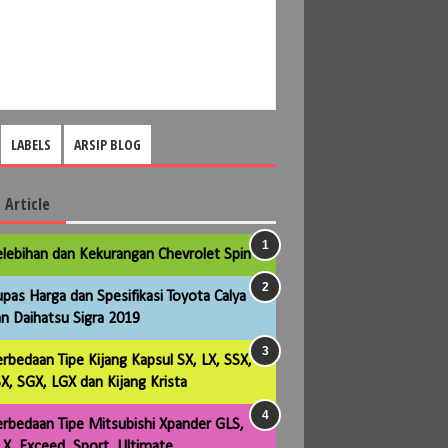
LABELS
ARSIP BLOG
 Article
lebihan dan Kekurangan Chevrolet Spin
pas Harga dan Spesifikasi Toyota Calya
n Daihatsu Sigra 2019
rbedaan Tipe Kijang Kapsul SX, LX, SSX,
X, SGX, LGX dan Kijang Krista
rbedaan Tipe Mitsubishi Xpander GLS,
X, Exceed, Sport, Ultimate