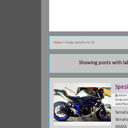
Home
»
harga yamaha mt 25
Showing posts with la
Spes
Admin
harga ya
spesifika
Yamah
Yamah
NMAX .