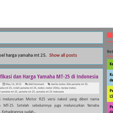
Hot
bel
harga yamaha mt 25
.
Show all posts
Ke
ifikasi dan Harga Yamaha MT-25 di Indonesia
Ku
da
May 13, 2015
Add Comment
berita motor
,
foto yamaha mt 25
,
maha mt 25
,
inilah yamaha mt 25
,
motor
,
motor 250cc
,
review motor
,
Pe
si yamaha mt 25
,
yamaha mt 25
,
yamaha mt 25 indonesia
LS
a meluncurkan Motor R25 versi naked yang diberi nama
a MT-25. Setelah sebelumnya juga meluncurkan Yamaha
Pe
 Kehadirannya sudah...
GL