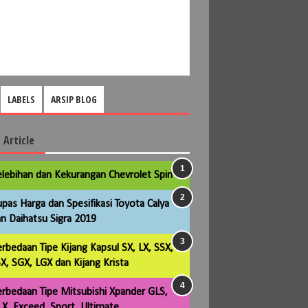
LABELS
ARSIP BLOG
 Article
lebihan dan Kekurangan Chevrolet Spin
pas Harga dan Spesifikasi Toyota Calya
n Daihatsu Sigra 2019
rbedaan Tipe Kijang Kapsul SX, LX, SSX,
X, SGX, LGX dan Kijang Krista
rbedaan Tipe Mitsubishi Xpander GLS,
X, Exceed, Sport, Ultimate