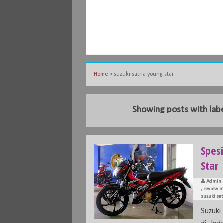
Home
»
suzuki satria young star
Showing posts with lab
Spesi
Star
Admin
,
review m
suzuki sat
Suzuki