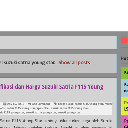
Hot
el
suzuki satria young star
.
Show all posts
Ke
fikasi dan Harga Suzuki Satria F115 Young
Ku
da
Pe
May 15, 2015
Add Comment
harga suzuki satria f115 young star
,
motor
otor
,
satria f115 young star
,
spesifikasi suzuki satria f115 young star
,
LS
ria f115 young star
,
suzuki satria young star
,
suzuki young star
 Satria F115 Young Star akhirnya diluncurkan juga oleh Suzuki
Pe
GL