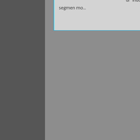
di Ind
segmen mo...