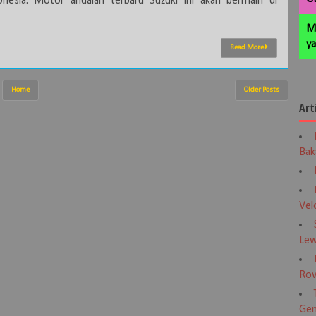
onesia. Motor andalan terbaru Suzuki ini akan bermain di
M
ya
Read More
Home
Older Posts
Art
Bak
Vel
Lew
Rov
Gen