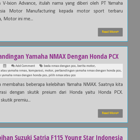
 V-lxion Advance, itulah nama yang diberi oleh PT Yamaha
esia Motor Manufacturing kepada motor sport terbaru
, Motor ini me...
Read More
andingan Yamaha NMAX Dengan Honda PCX
Add Comment
beda nmax dengan pcx
,
berita motor
,
x atau yamaha nmax
,
komparasi
,
motor
,
perbandingan yamaha nmax dengan honda pcx
,
n yamaha nmax dengan honda pcx
,
pilih nmax atau pcx
h membahas beberapa kelebihan Yamaha NMAX. Saatnya kita
rasi dengan skutik preium dari Honda yaitu Honda PCX.
skutik premiu...
Read More
ihan Suzuki Satria F115 Young Star Indonesia