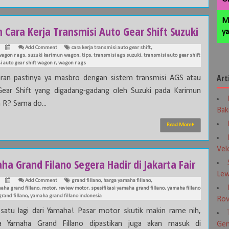
M
h Cara Kerja Transmisi Auto Gear Shift Suzuki
ya
Add Comment
cara kerja transmisi auto gear shift
,
agon r ags
,
suzuki karimun wagon
,
tips
,
transmisi ags suzuki
,
transmisi auto gear shift
i auto gear shift wagon r
,
wagon r ags
Art
ran pastinya ya masbro dengan sistem transmisi AGS atau
ear Shift yang digadang-gadang oleh Suzuki pada Karimun
R? Sama do...
Bak
Read More
Vel
a Grand Filano Segera Hadir di Jakarta Fair
Lew
Add Comment
grand fillano
,
harga yamaha fillano
,
aha grand fillano
,
motor
,
review motor
,
spesifikasi yamaha grand fillano
,
yamaha fillano
rand fillano
,
yamaha grand fillano indonesia
Rov
a satu lagi dari Yamaha! Pasar motor skutik makin rame nih,
ya Yamaha Grand Fillano dipastikan juga akan masuk di
Gen