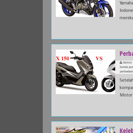
Yamaha
Indon
mereka
Perb
Admin
honda pc
perbedaa
Setela
kompa
Motor 
Keleb