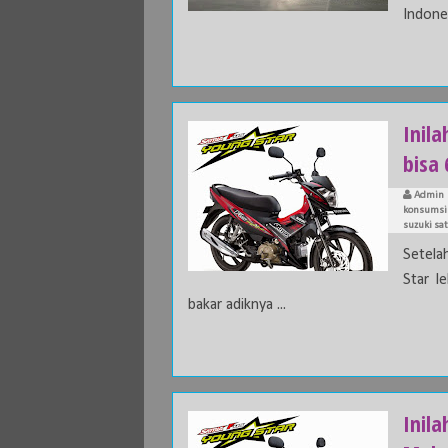
Indones
Inil
bisa 
Admin
konsumsi 
suzuki sat
Setela
Star l
bakar adiknya ...
Inila