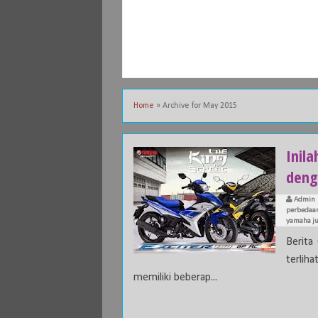
Home
»
Archive for May 2015
Inil
deng
Admin
perbedaan
yamaha ju
Berita
terlih
memiliki beberap...