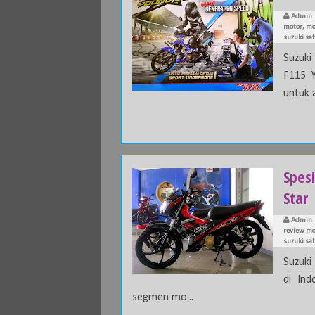
Admin
motor
,
mo
suzuki sat
Suzuki
F115 Y
untuk 
Spesi
Star
Admin
review mo
suzuki sat
Suzuki
di Ind
segmen mo...