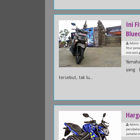
Ini 
Blue
Admin
fitur yam
mio soul 
Yamaha
yang 
tersebut, tak lu...
Harg
Admin
perubahan
yamaha vi