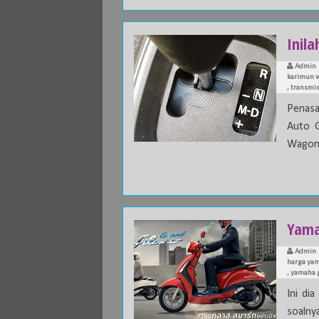
Inila
Admin
karimun w
,
transmis
Penasa
Auto G
Wagon 
Yamah
Admin
harga yam
,
yamaha g
Ini di
soaln