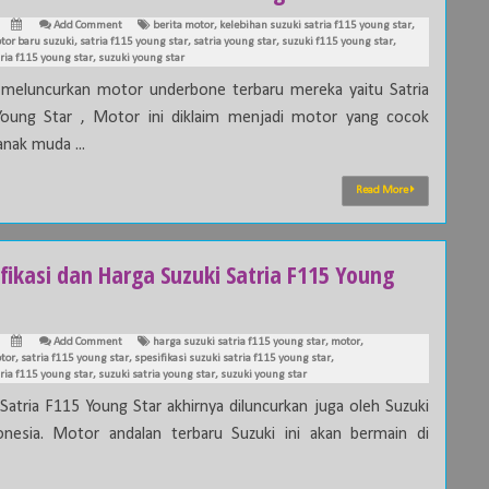
Add Comment
berita motor
,
kelebihan suzuki satria f115 young star
,
tor baru suzuki
,
satria f115 young star
,
satria young star
,
suzuki f115 young star
,
ria f115 young star
,
suzuki young star
 meluncurkan motor underbone terbaru mereka yaitu Satria
oung Star , Motor ini diklaim menjadi motor yang cocok
anak muda ...
Read More
fikasi dan Harga Suzuki Satria F115 Young
Add Comment
harga suzuki satria f115 young star
,
motor
,
tor
,
satria f115 young star
,
spesifikasi suzuki satria f115 young star
,
ria f115 young star
,
suzuki satria young star
,
suzuki young star
 Satria F115 Young Star akhirnya diluncurkan juga oleh Suzuki
onesia. Motor andalan terbaru Suzuki ini akan bermain di