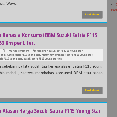
ia. Wew...
Pad
Read More
ah Rahasia Konsumsi BBM Suzuki Satria F115
63 Km per Liter!
Add Comment
kelebihan suzuki satria f115 young star
,
bbm suzuki satria f115 young star
,
motor
,
review motor
,
satria f115 young star
,
ria f115 young star
,
suzuki satria f115 young star irit
h sebelumnya kita sudah tau kenapa alasan Satria F115 Young
ebih mahal , saatnya membahas konsumsi BBM atau bahan
Read More
h Alasan Harga Suzuki Satria F115 Young Star