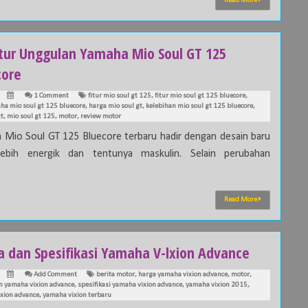
Read More
Fitur Unggulan Yamaha Mio Soul GT 125
core
1 Comment
fitur mio soul gt 125
,
fitur mio soul gt 125 bluecore
,
aha mio soul gt 125 bluecore
,
harga mio soul gt
,
kelebihan mio soul gt 125 bluecore
,
gt
,
mio soul gt 125
,
motor
,
review motor
 Mio Soul GT 125 Bluecore terbaru hadir dengan desain baru
lebih energik dan tentunya maskulin. Selain perubahan
Read More
a dan Spesifikasi Yamaha V-lxion Advance
Add Comment
berita motor
,
harga yamaha vixion advance
,
motor
,
 yamaha vixion advance
,
spesifikasi yamaha vixion advance
,
yamaha vixion 2015
,
xion advance
,
yamaha vixion terbaru