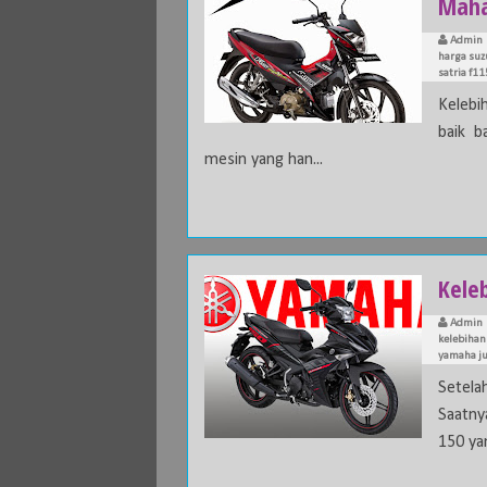
Maha
Admin
harga suz
satria f11
Kelebi
baik b
mesin yang han...
Kele
Admin
kelebihan
yamaha ju
Setel
Saatny
150 yan