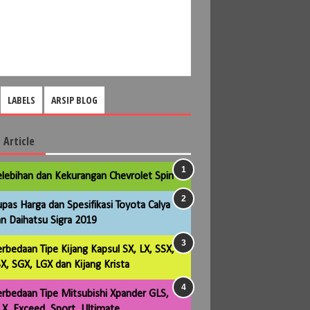
LABELS
ARSIP BLOG
 Article
lebihan dan Kekurangan Chevrolet Spin
pas Harga dan Spesifikasi Toyota Calya
n Daihatsu Sigra 2019
rbedaan Tipe Kijang Kapsul SX, LX, SSX,
X, SGX, LGX dan Kijang Krista
rbedaan Tipe Mitsubishi Xpander GLS,
X, Exceed, Sport, Ultimate