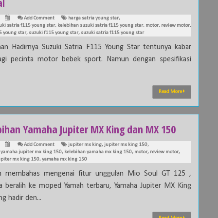
l
Add Comment
harga satria young star
,
uki satria f115 young star
,
kelebihan suzuki satria f115 young star
,
motor
,
review motor
,
5 young star
,
suzuki f115 young star
,
suzuki satria f115 young star
han Hadirnya Suzuki Satria F115 Young Star tentunya kabar
agi pecinta motor bebek sport. Namun dengan spesifikasi
Read More
bihan Yamaha Jupiter MX King dan MX 150
Add Comment
jupiter mx king
,
jupiter mx king 150
,
 yamaha jupiter mx king 150
,
kelebihan yamaha mx king 150
,
motor
,
review motor
,
piter mx king 150
,
yamaha mx king 150
ah membahas mengenai fitur unggulan Mio Soul GT 125 ,
a beralih ke moped Yamah terbaru, Yamaha Jupiter MX King
g hadir den...