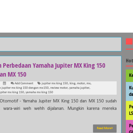
Hot
ah Perbedaan Yamaha Jupiter MX King 150
an MX 150
Ke
Add Comment
jupiter mx king 150
,
king
,
motor
,
mx
,
Ku
 jupiter mx king 150 dengan mx150
,
review motor
,
yamaha jupiter
,
piter mx king 150
,
yamaha mx king 150
da
 Otomotif - Yamaha Jupiter MX King 150 dan MX 150 sudah
Pe
at wara-wiri weh wehh dijalanan. Mungkin karena mereka
LS
Pe
Read More
GL