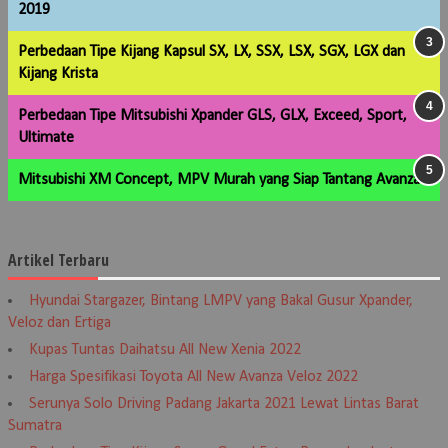
2019
Perbedaan Tipe Kijang Kapsul SX, LX, SSX, LSX, SGX, LGX dan
Kijang Krista
Perbedaan Tipe Mitsubishi Xpander GLS, GLX, Exceed, Sport,
Ultimate
Mitsubishi XM Concept, MPV Murah yang Siap Tantang Avanza
Artikel Terbaru
Hyundai Stargazer, Bintang LMPV yang Bakal Gusur Xpander,
Veloz dan Ertiga
Kupas Tuntas Daihatsu All New Xenia 2022
Harga Spesifikasi Toyota All New Avanza Veloz 2022
Serunya Solo Driving Padang Jakarta 2021 Lewat Lintas Barat
Sumatra