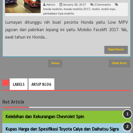
Admin
January 18, 2017
2 Comments
honda mobilio
,
honda mobilio 2017
,
mobil
,
mobil mpv
,
perbedaan tipe mobilio
Lumayan ditunggu nih buat pecinta Honda yaitu Low MPV
jagoan dari pabrikan Jepang ini yaitu Mobilio Facelift 2017. Yak,
awal tahun ini Honda...
Read More
Home
Older Posts
LABELS
ARSIP BLOG
Hot Article
Kelebihan dan Kekurangan Chevrolet Spin
Kupas Harga dan Spesifikasi Toyota Calya dan Daihatsu Sigra