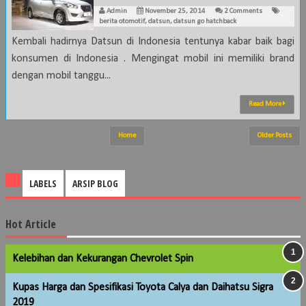
Admin
November 25, 2014
2 Comments
berita otomotif
,
datsun
,
datsun go hatchback
Kembali hadirnya Datsun di Indonesia tentunya kabar baik bagi
konsumen di Indonesia . Mengingat mobil ini memiliki brand
dengan mobil tanggu...
Read More
Home
Older Posts
LABELS
ARSIP BLOG
Hot Article
Kelebihan dan Kekurangan Chevrolet Spin
Kupas Harga dan Spesifikasi Toyota Calya dan Daihatsu Sigra
2019