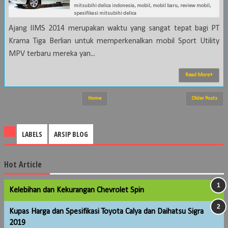
mitsubihi delica indonesia
,
mobil
,
mobil baru
,
review mobil
,
spesifikasi mitsubihi delica
Ajang IIMS 2014 merupakan waktu yang sangat tepat bagi PT
Krama Tiga Berlian untuk memperkenalkan mobil Sport Utility
MPV terbaru mereka yan...
Read More
Home
Older Posts
LABELS
ARSIP BLOG
Hot Article
Kelebihan dan Kekurangan Chevrolet Spin
Kupas Harga dan Spesifikasi Toyota Calya dan Daihatsu Sigra
2019