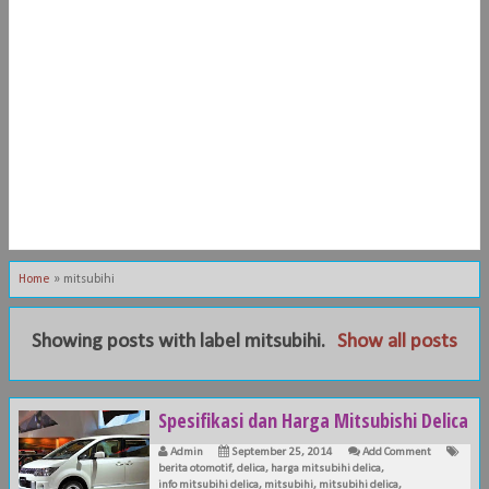
Home
»
mitsubihi
Showing posts with label
mitsubihi
.
Show all posts
Spesifikasi dan Harga Mitsubishi Delica
Admin
September 25, 2014
Add Comment
berita otomotif
,
delica
,
harga mitsubihi delica
,
info mitsubihi delica
,
mitsubihi
,
mitsubihi delica
,