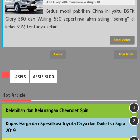
DFSK Glory 580
,
mobil suv
,
wuling 530
Kedua mobil pabrikan China ini yaitu DSFK
Glory 580 dan Wuling 580 sepertinya akan saling "serang" di
kelas SUV, tentunya selain ...
Read More
Home
Older Posts
LABELS
ARSIP BLOG
Hot Article
Kelebihan dan Kekurangan Chevrolet Spin
Kupas Harga dan Spesifikasi Toyota Calya dan Daihatsu Sigra
2019