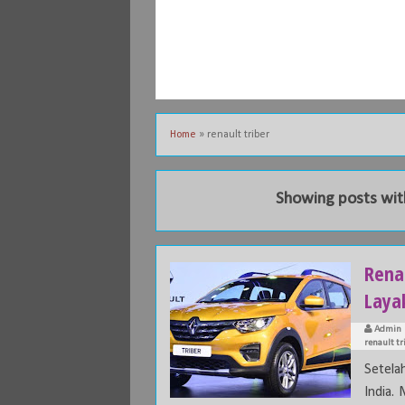
Home
»
renault triber
Showing posts wit
Rena
Laya
Admin
renault tr
Setela
India.