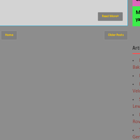
M
Read More
ya
Home
Older Posts
Art
Bak
Vel
Lew
Rov
Gen