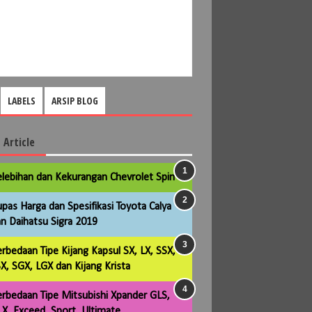
LABELS
ARSIP BLOG
 Article
lebihan dan Kekurangan Chevrolet Spin
pas Harga dan Spesifikasi Toyota Calya
n Daihatsu Sigra 2019
rbedaan Tipe Kijang Kapsul SX, LX, SSX,
X, SGX, LGX dan Kijang Krista
rbedaan Tipe Mitsubishi Xpander GLS,
X, Exceed, Sport, Ultimate