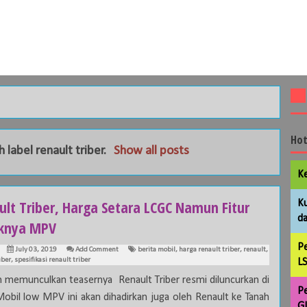
Hot
h label
renault triber
.
Show all posts
Ke
ult Triber, Harga Setara LCGC Namun Fitur
Ku
da
knya MPV
Pe
July 03, 2019
Add Comment
berita mobil
,
harga renault triber
,
renault
,
iber
,
spesifikasi renault triber
LS
h memunculkan teasernya Renault Triber resmi diluncurkan di
Pe
 Mobil low MPV ini akan dihadirkan juga oleh Renault ke Tanah
GL