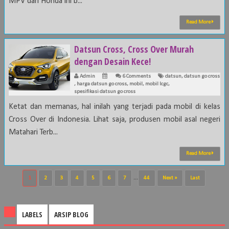
MPV dari Honda ini b...
Read More
Datsun Cross, Cross Over Murah
dengan Desain Kece!
Admin
6 Comments
datsun
,
datsun go cross
,
harga datsun go cross
,
mobil
,
mobil lcgc
,
spesifikasi datsun go cross
Ketat dan memanas, hal inilah yang terjadi pada mobil di kelas
Cross Over di Indonesia. Lihat saja, produsen mobil asal negeri
Matahari Terb...
Read More
1
2
3
4
5
6
7
...
44
Next »
Last
LABELS
ARSIP BLOG