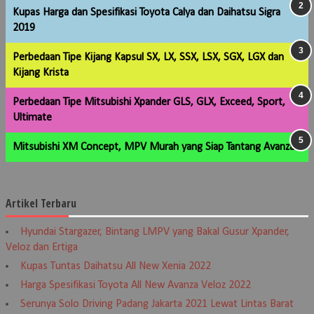
Kupas Harga dan Spesifikasi Toyota Calya dan Daihatsu Sigra
2019
Perbedaan Tipe Kijang Kapsul SX, LX, SSX, LSX, SGX, LGX dan
Kijang Krista
Perbedaan Tipe Mitsubishi Xpander GLS, GLX, Exceed, Sport,
Ultimate
Mitsubishi XM Concept, MPV Murah yang Siap Tantang Avanza
Artikel Terbaru
Hyundai Stargazer, Bintang LMPV yang Bakal Gusur Xpander,
Veloz dan Ertiga
Kupas Tuntas Daihatsu All New Xenia 2022
Harga Spesifikasi Toyota All New Avanza Veloz 2022
Serunya Solo Driving Padang Jakarta 2021 Lewat Lintas Barat