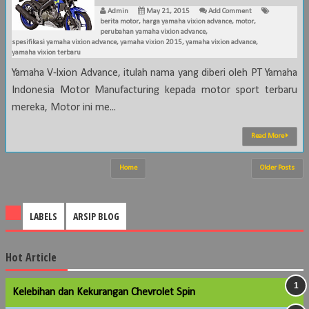
Admin
May 21, 2015
Add Comment
berita motor
,
harga yamaha vixion advance
,
motor
,
perubahan yamaha vixion advance
,
spesifikasi yamaha vixion advance
,
yamaha vixion 2015
,
yamaha vixion advance
,
yamaha vixion terbaru
Yamaha V-lxion Advance, itulah nama yang diberi oleh PT Yamaha
Indonesia Motor Manufacturing kepada motor sport terbaru
mereka, Motor ini me...
Read More
Home
Older Posts
LABELS
ARSIP BLOG
Hot Article
Kelebihan dan Kekurangan Chevrolet Spin