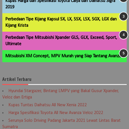
Kupas Harga dan Spesifikasi Toyota Calya dan Daihatsu Sigra
2019
Perbedaan Tipe Kijang Kapsul SX, LX, SSX, LSX, SGX, LGX dan
Kijang Krista
Perbedaan Tipe Mitsubishi Xpander GLS, GLX, Exceed, Sport,
Ultimate
Mitsubishi XM Concept, MPV Murah yang Siap Tantang Avanza
Artikel Terbaru
Hyundai Stargazer, Bintang LMPV yang Bakal Gusur Xpander,
Veloz dan Ertiga
Kupas Tuntas Daihatsu All New Xenia 2022
Harga Spesifikasi Toyota All New Avanza Veloz 2022
Serunya Solo Driving Padang Jakarta 2021 Lewat Lintas Barat
Sumatra