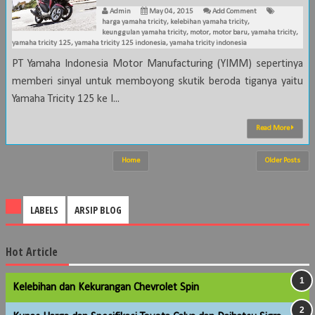
Admin
May 04, 2015
Add Comment
harga yamaha tricity
,
kelebihan yamaha tricity
,
keunggulan yamaha tricity
,
motor
,
motor baru
,
yamaha tricity
,
yamaha tricity 125
,
yamaha tricity 125 indonesia
,
yamaha tricity indonesia
PT Yamaha Indonesia Motor Manufacturing (YIMM) sepertinya
memberi sinyal untuk memboyong skutik beroda tiganya yaitu
Yamaha Tricity 125 ke I...
Read More
Home
Older Posts
LABELS
ARSIP BLOG
Hot Article
Kelebihan dan Kekurangan Chevrolet Spin