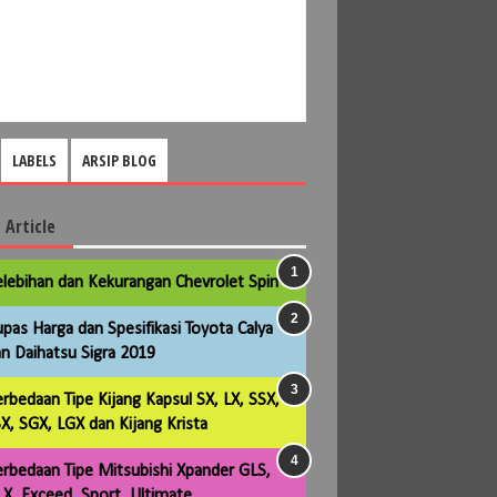
LABELS
ARSIP BLOG
 Article
lebihan dan Kekurangan Chevrolet Spin
pas Harga dan Spesifikasi Toyota Calya
n Daihatsu Sigra 2019
rbedaan Tipe Kijang Kapsul SX, LX, SSX,
X, SGX, LGX dan Kijang Krista
rbedaan Tipe Mitsubishi Xpander GLS,
X, Exceed, Sport, Ultimate