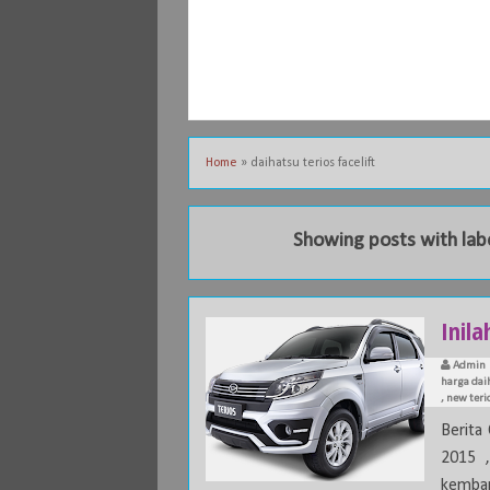
Home
»
daihatsu terios facelift
Showing posts with lab
Inil
Admin
harga dai
,
new terio
Berita
2015 ,
kembar