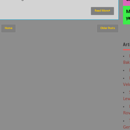
Read More
M
ya
Home
Older Posts
Art
Bak
Vel
Lew
Rov
Gen