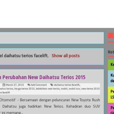
Hot
el
daihatsu terios facelift
.
Show all posts
Ke
ah Perubahan New Daihatsu Terios 2015
Ku
da
March 27, 2015
Add Comment
daihatsu terios facelift
,
hatsu terios
,
harga terios 2015
,
kelebihan new terios
,
mobil
,
mobil suv
,
new terios 2015
Pe
s facelift
LS
 Otomotif - Bersamaan dengan peluncuran New Toyota Rush
 Daihatsu juga hadirkan New Terios. Kehadiran duo SUV
Pe
 ini memang...
GL