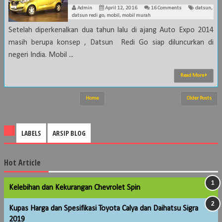
Admin
April 12, 2016
16 Comments
datsun
,
datsun redi go
,
mobil
,
mobil murah
Setelah diperkenalkan dua tahun lalu di ajang Auto Expo 2014
masih berupa konsep , Datsun Redi Go siap diluncurkan di
negeri India. Mobil ...
Read More
Home
Older Posts
LABELS
ARSIP BLOG
Hot Article
Kelebihan dan Kekurangan Chevrolet Spin
Kupas Harga dan Spesifikasi Toyota Calya dan Daihatsu Sigra
2019