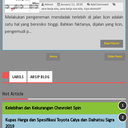
Admin
January 11, 2020
Add Comment
cara kerja abs
,
cara kerja non abs
,
tips otomotif
Melakukan pengereman mendadak terlebih di jalan licin adalah
satu hal yang beresiko tinggi. Bahkan faktanya, dijalan yang licin,
pengemudi p...
Read More
Home
Older Posts
LABELS
ARSIP BLOG
Hot Article
Kelebihan dan Kekurangan Chevrolet Spin
Kupas Harga dan Spesifikasi Toyota Calya dan Daihatsu Sigra
2019