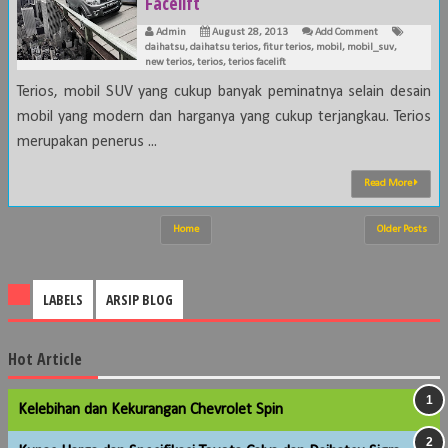
Facelift
Admin
August 28, 2013
Add Comment
daihatsu
,
daihatsu terios
,
fitur terios
,
mobil
,
mobil_suv
,
new terios
,
terios
,
terios facelift
Terios, mobil SUV yang cukup banyak peminatnya selain desain
mobil yang modern dan harganya yang cukup terjangkau. Terios
merupakan penerus ...
Read More
Home
Older Posts
LABELS
ARSIP BLOG
Hot Article
Kelebihan dan Kekurangan Chevrolet Spin