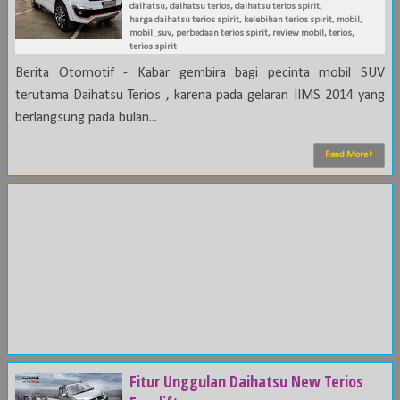
daihatsu
,
daihatsu terios
,
daihatsu terios spirit
,
harga daihatsu terios spirit
,
kelebihan terios spirit
,
mobil
,
mobil_suv
,
perbedaan terios spirit
,
review mobil
,
terios
,
terios spirit
Berita Otomotif - Kabar gembira bagi pecinta mobil SUV
terutama Daihatsu Terios , karena pada gelaran IIMS 2014 yang
berlangsung pada bulan...
Read More
Fitur Unggulan Daihatsu New Terios