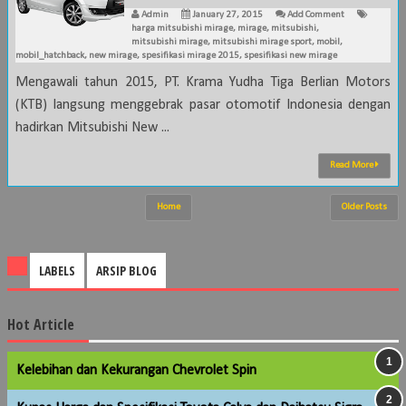
Admin
January 27, 2015
Add Comment
harga mitsubishi mirage
,
mirage
,
mitsubishi
,
mitsubishi mirage
,
mitsubishi mirage sport
,
mobil
,
mobil_hatchback
,
new mirage
,
spesifikasi mirage 2015
,
spesifikasi new mirage
Mengawali tahun 2015, PT. Krama Yudha Tiga Berlian Motors
(KTB) langsung menggebrak pasar otomotif Indonesia dengan
hadirkan Mitsubishi New ...
Read More
Home
Older Posts
LABELS
ARSIP BLOG
Hot Article
Kelebihan dan Kekurangan Chevrolet Spin