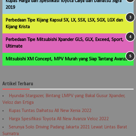
Kupas Harga dan Spesifikasi Toyota Calya dan Daihatsu Sigra
2019
Perbedaan Tipe Kijang Kapsul SX, LX, SSX, LSX, SGX, LGX dan
Kijang Krista
Perbedaan Tipe Mitsubishi Xpander GLS, GLX, Exceed, Sport,
Ultimate
Mitsubishi XM Concept, MPV Murah yang Siap Tantang Avanza
Artikel Terbaru
Hyundai Stargazer, Bintang LMPV yang Bakal Gusur Xpander,
Veloz dan Ertiga
Kupas Tuntas Daihatsu All New Xenia 2022
Harga Spesifikasi Toyota All New Avanza Veloz 2022
Serunya Solo Driving Padang Jakarta 2021 Lewat Lintas Barat
Sumatra