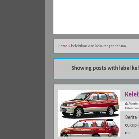
Home
»
kelebihan dan kekurangan taruna
Showing posts with label
ke
Kele
Admin
kelebihan
Berita
cukup l
da...