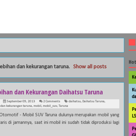
Hot
lebihan dan kekurangan taruna
.
Show all posts
Ke
bihan dan Kekurangan Daihatsu Taruna
Ku
da
September 09, 2013
2 Comments
daihatsu
,
Daihatsu Taruna
,
 dan kekurangan taruna
,
mobil
,
mobil_suv
,
Taruna
Pe
 Otomotif - Mobil SUV Taruna dulunya merupakan mobil yang
LS
aris di jamannya, saat ini mobil ini sudah tidak diproduksi lagi
Pe
GL