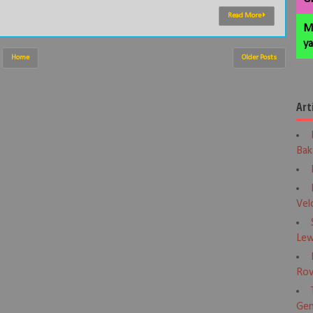
Read More
M
ya
Home
Older Posts
Art
Bak
Vel
Lew
Rov
Gen