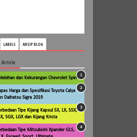
LABELS
ARSIP BLOG
 Article
lebihan dan Kekurangan Chevrolet Spin
pas Harga dan Spesifikasi Toyota Calya
n Daihatsu Sigra 2019
rbedaan Tipe Kijang Kapsul SX, LX, SSX,
X, SGX, LGX dan Kijang Krista
rbedaan Tipe Mitsubishi Xpander GLS,
X, Exceed, Sport, Ultimate