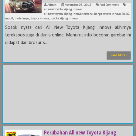
Admin
November 05, 2015
Add Comment
all new toyota kijang innova
,
all new toyota kijang innova terbaru
,
harga toyota innova 2016
,
mobil
,
mobil mpv
,
toyota innova
,
toyota kijang innova
Sosok nyata dari All New Toyota Kijang Innova akhirnya
terekspos juga di dunia online. Menurut info bocoran gambar ini
didapat dari brosur s...
Read More
Perubahan All new Toyota Kijang