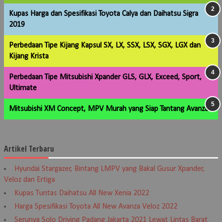
Kupas Harga dan Spesifikasi Toyota Calya dan Daihatsu Sigra
2019
Perbedaan Tipe Kijang Kapsul SX, LX, SSX, LSX, SGX, LGX dan
Kijang Krista
Perbedaan Tipe Mitsubishi Xpander GLS, GLX, Exceed, Sport,
Ultimate
Mitsubishi XM Concept, MPV Murah yang Siap Tantang Avanza
Artikel Terbaru
Hyundai Stargazer, Bintang LMPV yang Bakal Gusur Xpander,
Veloz dan Ertiga
Kupas Tuntas Daihatsu All New Xenia 2022
Harga Spesifikasi Toyota All New Avanza Veloz 2022
Serunya Solo Driving Padang Jakarta 2021 Lewat Lintas Barat