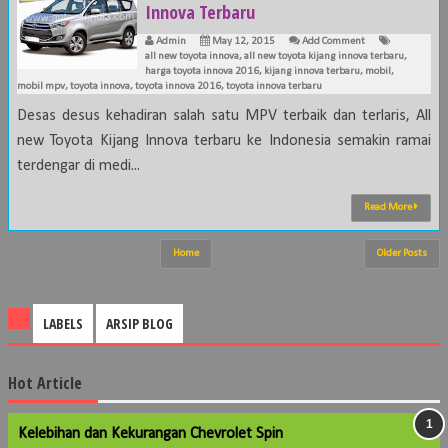
Innova Terbaru
Admin
May 12, 2015
Add Comment
all new toyota innova
,
all new toyota kijang innova terbaru
,
harga toyota innova 2016
,
kijang innova terbaru
,
mobil
,
mobil mpv
,
toyota innova
,
toyota innova 2016
,
toyota innova terbaru
Desas desus kehadiran salah satu MPV terbaik dan terlaris, All
new Toyota Kijang Innova terbaru ke Indonesia semakin ramai
terdengar di medi...
Read More
Home
Older Posts
LABELS
ARSIP BLOG
Hot Article
Kelebihan dan Kekurangan Chevrolet Spin