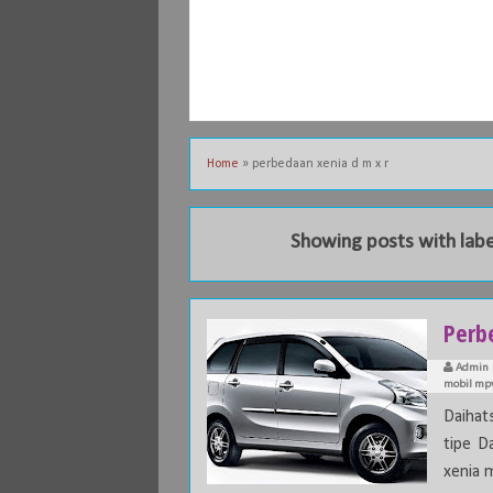
Home
»
perbedaan xenia d m x r
Showing posts with lab
Perb
Admin
mobil mp
Daiha
tipe D
xenia mi