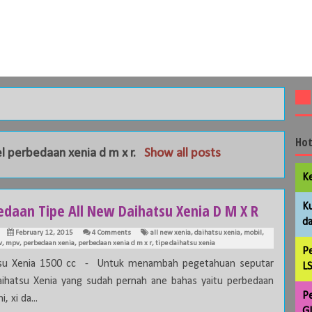
Hot
el
perbedaan xenia d m x r
.
Show all posts
Ke
edaan Tipe All New Daihatsu Xenia D M X R
Ku
da
February 12, 2015
4 Comments
all new xenia
,
daihatsu xenia
,
mobil
,
v
,
mpv
,
perbedaan xenia
,
perbedaan xenia d m x r
,
tipe daihatsu xenia
Pe
tsu Xenia 1500 cc - Untuk menambah pegetahuan seputar
LS
aihatsu Xenia yang sudah pernah ane bahas yaitu perbedaan
Pe
, xi da...
GL