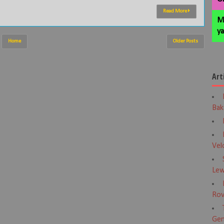
Read More
M
ya
Home
Older Posts
Art
Bak
Vel
Lew
Rov
Gen