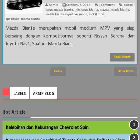
Admin
October 07, 2013
1 Comment
biante
,
harga mazda biante
,
info harga biante
,
mazda
,
mazda biante
,
mazda biante skyactive
,
mobil
,
mobil mpv
,
spesifikasi mazda biante
Mazda Biante merupakan mobil medium MPV yang siap
bersaing dengan kompetitornya seperti Nissan Serena dan
Toyota Nav1. Saat ini Mazda Bian...
Read More
Home
Older Posts
LABELS
ARSIP BLOG
Hot Article
Kelebihan dan Kekurangan Chevrolet Spin