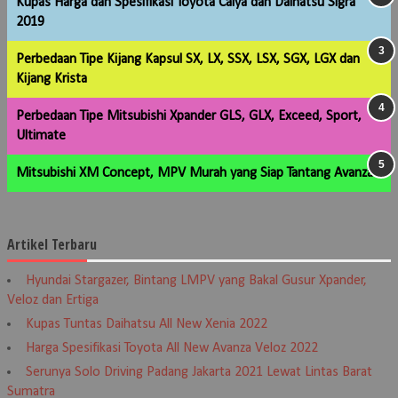
Kupas Harga dan Spesifikasi Toyota Calya dan Daihatsu Sigra
2019
Perbedaan Tipe Kijang Kapsul SX, LX, SSX, LSX, SGX, LGX dan
Kijang Krista
Perbedaan Tipe Mitsubishi Xpander GLS, GLX, Exceed, Sport,
Ultimate
Mitsubishi XM Concept, MPV Murah yang Siap Tantang Avanza
Artikel Terbaru
Hyundai Stargazer, Bintang LMPV yang Bakal Gusur Xpander,
Veloz dan Ertiga
Kupas Tuntas Daihatsu All New Xenia 2022
Harga Spesifikasi Toyota All New Avanza Veloz 2022
Serunya Solo Driving Padang Jakarta 2021 Lewat Lintas Barat
Sumatra