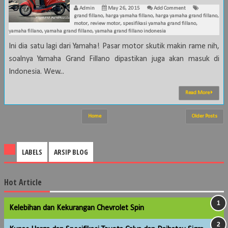
Admin
May 26, 2015
Add Comment
grand fillano
,
harga yamaha fillano
,
harga yamaha grand fillano
,
motor
,
review motor
,
spesifikasi yamaha grand fillano
,
yamaha fillano
,
yamaha grand fillano
,
yamaha grand fillano indonesia
Ini dia satu lagi dari Yamaha! Pasar motor skutik makin rame nih,
soalnya Yamaha Grand Fillano dipastikan juga akan masuk di
Indonesia. Wew...
Read More
Home
Older Posts
LABELS
ARSIP BLOG
Hot Article
Kelebihan dan Kekurangan Chevrolet Spin