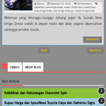
Admin
December 22, 2015
24 Comments
kelebihan new ertiga dreza
,
mobil
,
mobil baru
,
mobil mpv
,
new ertiga dreza
,
new ertiga dreza gs
,
suzuki ertiga dreza
Akhirnya yang ditunggu-tunggu datang juga! Ya, Suzuki New
Ertiga Dreza sudah di depan mata dan akan segera diluncurkan
sehingga produk Suzuk...
Read More
Home
Older Posts
LABELS
ARSIP BLOG
Hot Article
Kelebihan dan Kekurangan Chevrolet Spin
Kupas Harga dan Spesifikasi Toyota Calya dan Daihatsu Sigra