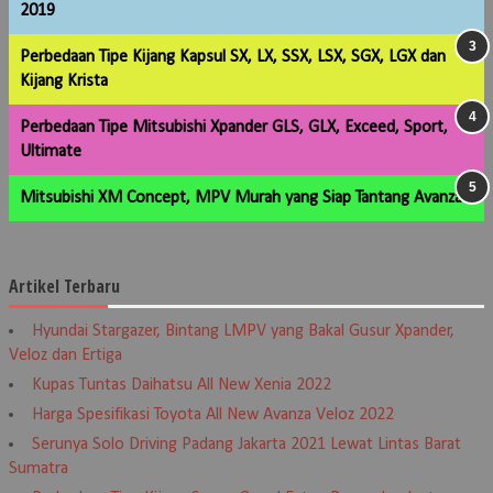
2019
Perbedaan Tipe Kijang Kapsul SX, LX, SSX, LSX, SGX, LGX dan
Kijang Krista
Perbedaan Tipe Mitsubishi Xpander GLS, GLX, Exceed, Sport,
Ultimate
Mitsubishi XM Concept, MPV Murah yang Siap Tantang Avanza
Artikel Terbaru
Hyundai Stargazer, Bintang LMPV yang Bakal Gusur Xpander,
Veloz dan Ertiga
Kupas Tuntas Daihatsu All New Xenia 2022
Harga Spesifikasi Toyota All New Avanza Veloz 2022
Serunya Solo Driving Padang Jakarta 2021 Lewat Lintas Barat
Sumatra