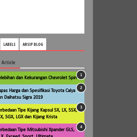
LABELS
ARSIP BLOG
 Article
lebihan dan Kekurangan Chevrolet Spin
pas Harga dan Spesifikasi Toyota Calya
n Daihatsu Sigra 2019
rbedaan Tipe Kijang Kapsul SX, LX, SSX,
X, SGX, LGX dan Kijang Krista
rbedaan Tipe Mitsubishi Xpander GLS,
X, Exceed, Sport, Ultimate