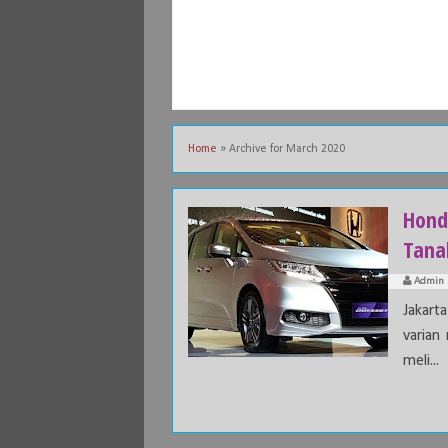
Home
»
Archive for March 2020
Hond
Tana
Admin
Jakart
varian
meli...