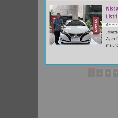
Niss
Listr
Admin
Jakart
Agen P
melunc
1
2
3
4