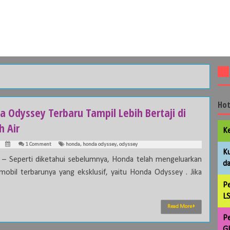
Hot
a Odyssey Terbaru Tampil Lebih Bertaji di
h Air
Ke
1 Comment
honda
,
honda odyssey
,
odyssey
Ku
a – Seperti diketahui sebelumnya, Honda telah mengeluarkan
da
 mobil terbarunya yang eksklusif, yaitu Honda Odyssey . Jika
Pe
LS
Read More
Pe
GL