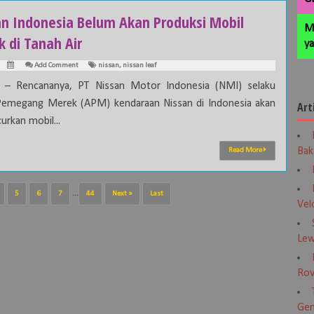
an Indonesia Belum Akan Produksi Mobil
M
ik di Tanah Air
ya
Add Comment
nissan
,
nissan leaf
a – Rencananya, PT Nissan Motor Indonesia (NMI) selaku
emegang Merek (APM) kendaraan Nissan di Indonesia akan
Art
urkan mobil...
Bak
Read More
5
6
7
...
44
Next »
Last
Vel
Lew
Rov
Gen