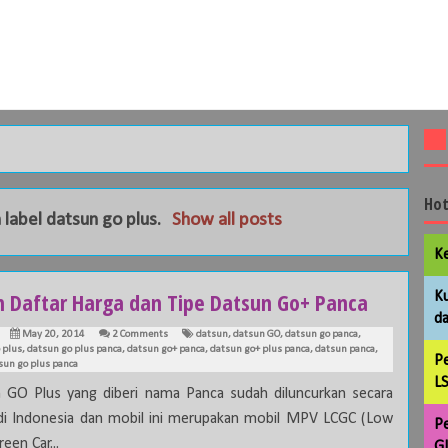
Hot
 label
datsun go plus
.
Show all posts
Ke
ah Daftar Harga dan Tipe Datsun Go+ Panca
Ku
da
May 20, 2014
2 Comments
datsun
,
datsun GO
,
datsun go panca
,
 plus
,
datsun go plus panca
,
datsun go+ panca
,
datsun go+ plus panca
,
datsun panca
,
Pe
sun go plus panca
LS
 GO Plus yang diberi nama Panca sudah diluncurkan secara
di Indonesia dan mobil ini merupakan mobil MPV LCGC (Low
Pe
een Car...
GL