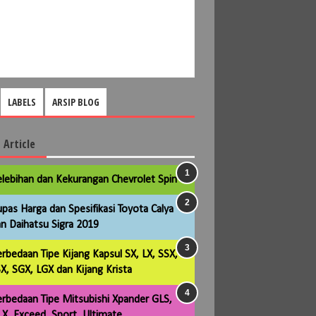
LABELS
ARSIP BLOG
 Article
lebihan dan Kekurangan Chevrolet Spin
pas Harga dan Spesifikasi Toyota Calya
n Daihatsu Sigra 2019
rbedaan Tipe Kijang Kapsul SX, LX, SSX,
X, SGX, LGX dan Kijang Krista
rbedaan Tipe Mitsubishi Xpander GLS,
X, Exceed, Sport, Ultimate