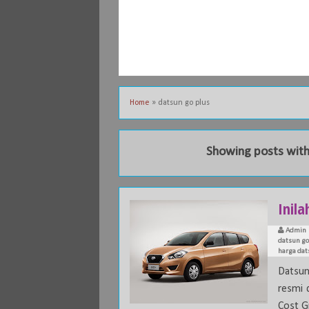
Home
»
datsun go plus
Showing posts with
Inil
Admin
datsun go
harga dat
Datsun
resmi 
Cost Gr