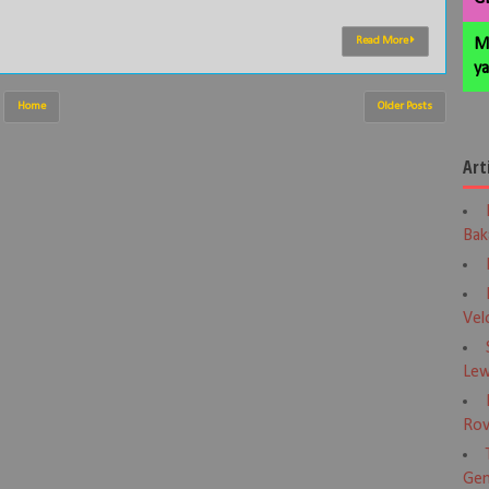
Read More
M
ya
Home
Older Posts
Art
Bak
Vel
Lew
Rov
Gen