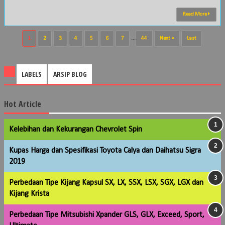
Read More
1
2
3
4
5
6
7
...
44
Next »
Last
LABELS
ARSIP BLOG
Hot Article
Kelebihan dan Kekurangan Chevrolet Spin
Kupas Harga dan Spesifikasi Toyota Calya dan Daihatsu Sigra
2019
Perbedaan Tipe Kijang Kapsul SX, LX, SSX, LSX, SGX, LGX dan
Kijang Krista
Perbedaan Tipe Mitsubishi Xpander GLS, GLX, Exceed, Sport,