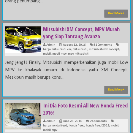
orang penumpang....
Read More
Mitsubishi XM Concept, MPV Murah
yang Siap Tantang Avanza
Admin
August 12, 2016
81 Comments
harga mitsubishi xm
,
mitsubishi
,
mitsubishi xm concept
,
mobil
,
mobil mpv
,
mpv mitsubishi
Jeng jeng!! Finally, Mitsubishi memperkenalkan juga mobil Low
MPV ke khalayak umum di Indonesia yaitu XM Concept.
Meskipun masih berupa kons...
Read More
Ini Dia Foto Resmi All New Honda Freed
2016!
Admin
June 28, 2016
2 Comments
harga honda freed
,
honda freed
,
honda freed 2016
,
mobil
,
mobil mpv