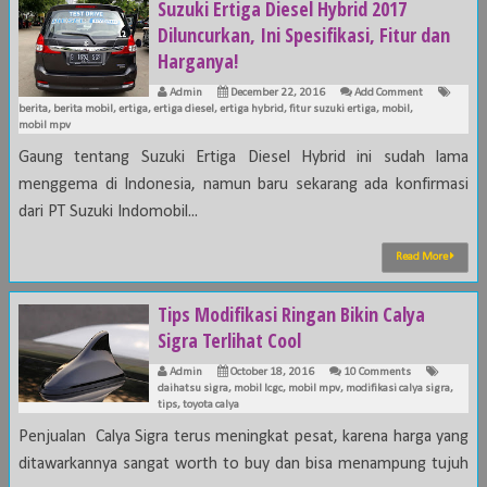
Suzuki Ertiga Diesel Hybrid 2017
Diluncurkan, Ini Spesifikasi, Fitur dan
Harganya!
Admin
December 22, 2016
Add Comment
berita
,
berita mobil
,
ertiga
,
ertiga diesel
,
ertiga hybrid
,
fitur suzuki ertiga
,
mobil
,
mobil mpv
Gaung tentang Suzuki Ertiga Diesel Hybrid ini sudah lama
menggema di Indonesia, namun baru sekarang ada konfirmasi
dari PT Suzuki Indomobil...
Read More
Tips Modifikasi Ringan Bikin Calya
Sigra Terlihat Cool
Admin
October 18, 2016
10 Comments
daihatsu sigra
,
mobil lcgc
,
mobil mpv
,
modifikasi calya sigra
,
tips
,
toyota calya
Penjualan Calya Sigra terus meningkat pesat, karena harga yang
ditawarkannya sangat worth to buy dan bisa menampung tujuh