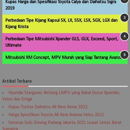
Kupas Harga dan Spesifikasi Toyota Calya dan Daihatsu Sigra
2019
Perbedaan Tipe Kijang Kapsul SX, LX, SSX, LSX, SGX, LGX dan
Kijang Krista
Perbedaan Tipe Mitsubishi Xpander GLS, GLX, Exceed, Sport,
Ultimate
Mitsubishi XM Concept, MPV Murah yang Siap Tantang Avanza
Artikel Terbaru
Hyundai Stargazer, Bintang LMPV yang Bakal Gusur Xpander,
Veloz dan Ertiga
Kupas Tuntas Daihatsu All New Xenia 2022
Harga Spesifikasi Toyota All New Avanza Veloz 2022
Serunya Solo Driving Padang Jakarta 2021 Lewat Lintas Barat
Sumatra