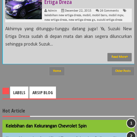
Ertiga Dreza
Admin
December 22, 2015
24 Comments
kelebihan new ertiga dreza
,
mobil
,
mobil baru
,
mobil mpv
,
new ertiga dreza
,
new ertiga dreza gs
,
suzuki ertiga dreza
Akhirnya yang ditunggu-tunggu datang juga! Ya, Suzuki New
Ertiga Dreza sudah di depan mata dan akan segera diluncurkan
sehingga produk Suzuk...
Read More
Home
Older Posts
LABELS
ARSIP BLOG
Hot Article
Kelebihan dan Kekurangan Chevrolet Spin