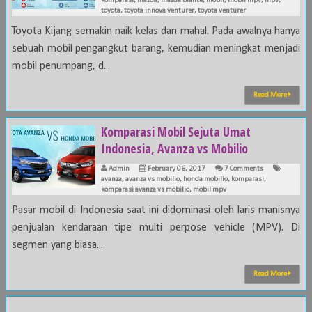
komparasi
,
mazda
,
mazda biante
,
mobil
,
mobil mpv
,
mpv
,
toyota
,
toyota innova venturer
,
toyota venturer
Toyota Kijang semakin naik kelas dan mahal. Pada awalnya hanya
sebuah mobil pengangkut barang, kemudian meningkat menjadi
mobil penumpang, d...
Read More
Komparasi Mobil Sejuta Umat
Indonesia, Avanza vs Mobilio
Admin
February 06, 2017
7 Comments
avanza
,
avanza vs mobilio
,
honda mobilio
,
komparasi
,
komparasi avanza vs mobilio
,
mobil mpv
Pasar mobil di Indonesia saat ini didominasi oleh laris manisnya
penjualan kendaraan tipe multi perpose vehicle (MPV). Di
segmen yang biasa...
Read More