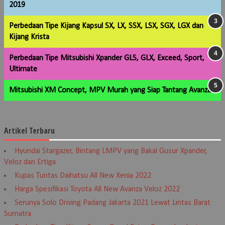
2019
Perbedaan Tipe Kijang Kapsul SX, LX, SSX, LSX, SGX, LGX dan
Kijang Krista
Perbedaan Tipe Mitsubishi Xpander GLS, GLX, Exceed, Sport,
Ultimate
Mitsubishi XM Concept, MPV Murah yang Siap Tantang Avanza
Artikel Terbaru
Hyundai Stargazer, Bintang LMPV yang Bakal Gusur Xpander,
Veloz dan Ertiga
Kupas Tuntas Daihatsu All New Xenia 2022
Harga Spesifikasi Toyota All New Avanza Veloz 2022
Serunya Solo Driving Padang Jakarta 2021 Lewat Lintas Barat
Sumatra