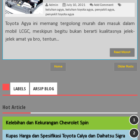
Admin
July 10, 2021
Add Comment
keluhan agya
,
keluhan toyota agya
,
penyakit agya
,
penyakit toyota agya
Toyota Agya ini memang tergolong murah dan masuk dalam
mobil LCGC, meskipun begitu bukan berarti kualitasnya jelek-
jelek amat ya bro, tentun...
Read More
Home
Older Posts
LABELS
ARSIP BLOG
Hot Article
Kelebihan dan Kekurangan Chevrolet Spin
Kupas Harga dan Spesifikasi Toyota Calya dan Daihatsu Sigra