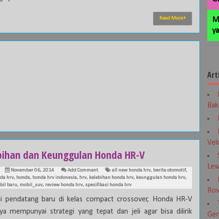
Read More
M
ya
Art
Bak
Vel
bihan dan Keunggulan Honda HR-V
Lew
November 06, 2014
Add Comment
all new honda hrv
,
berita otomotif
,
da hrv
,
honda
,
honda hrv indonesia
,
hrv
,
kelebihan honda hrv
,
keunggulan honda hrv
,
bil baru
,
mobil_suv
,
review honda hrv
,
spesifikasi honda hrv
Rov
i pendatang baru di kelas compact crossover, Honda HR-V
ya mempunyai strategi yang tepat dan jeli agar bisa dilirik
Gen