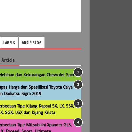
LABELS
ARSIP BLOG
 Article
lebihan dan Kekurangan Chevrolet Spin
pas Harga dan Spesifikasi Toyota Calya
n Daihatsu Sigra 2019
rbedaan Tipe Kijang Kapsul SX, LX, SSX,
X, SGX, LGX dan Kijang Krista
rbedaan Tipe Mitsubishi Xpander GLS,
X, Exceed, Sport, Ultimate