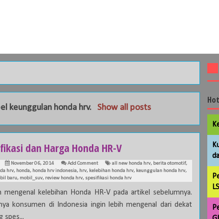
Hot
bel
keunggulan honda hrv
.
Show all posts
Ke
ifikasi dan Harga Honda HR-V
Ku
da
November 06, 2014
Add Comment
all new honda hrv
,
berita otomotif
,
da hrv
,
honda
,
honda hrv indonesia
,
hrv
,
kelebihan honda hrv
,
keunggulan honda hrv
,
Pe
bil baru
,
mobil_suv
,
review honda hrv
,
spesifikasi honda hrv
LS
h mengenal kelebihan Honda HR-V pada artikel sebelumnya.
nya konsumen di Indonesia ingin lebih mengenal dari dekat
Pe
 spes...
GL