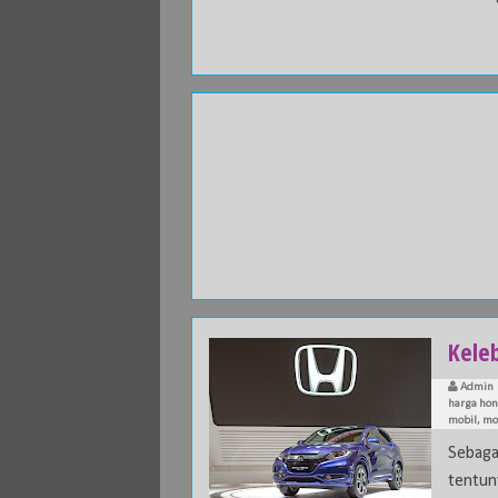
Kele
Admin
harga hon
mobil
,
mo
Sebaga
tentun