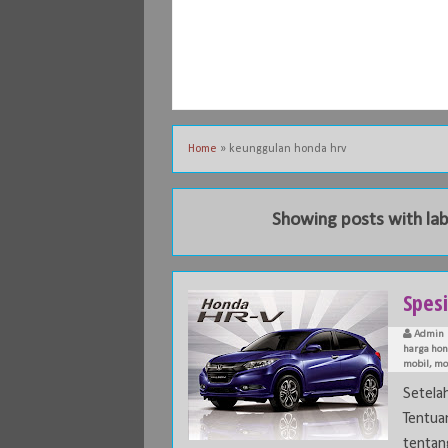
Home
»
keunggulan honda hrv
Showing posts with la
Spes
Admin
harga hon
mobil
,
mo
Setela
Tentua
tentang