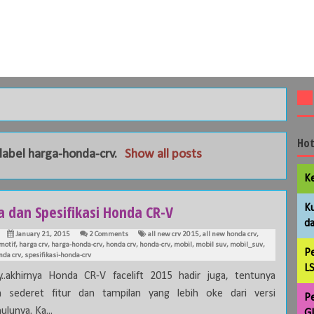
Hot
label
harga-honda-crv
.
Show all posts
Ke
a dan Spesifikasi Honda CR-V
Ku
da
January 21, 2015
2 Comments
all new crv 2015
,
all new honda crv
,
motif
,
harga crv
,
harga-honda-crv
,
honda crv
,
honda-crv
,
mobil
,
mobil suv
,
mobil_suv
,
Pe
nda crv
,
spesifikasi-honda-crv
LS
akhirnya Honda CR-V facelift 2015 hadir juga, tentunya
 sederet fitur dan tampilan yang lebih oke dari versi
Pe
lunya. Ka...
GL