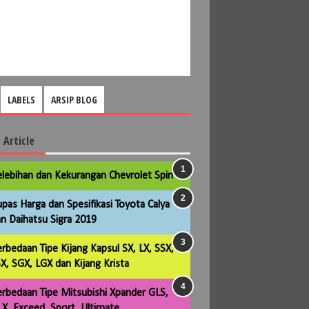
LABELS
ARSIP BLOG
 Article
lebihan dan Kekurangan Chevrolet Spin
pas Harga dan Spesifikasi Toyota Calya
n Daihatsu Sigra 2019
rbedaan Tipe Kijang Kapsul SX, LX, SSX,
X, SGX, LGX dan Kijang Krista
rbedaan Tipe Mitsubishi Xpander GLS,
X, Exceed, Sport, Ultimate