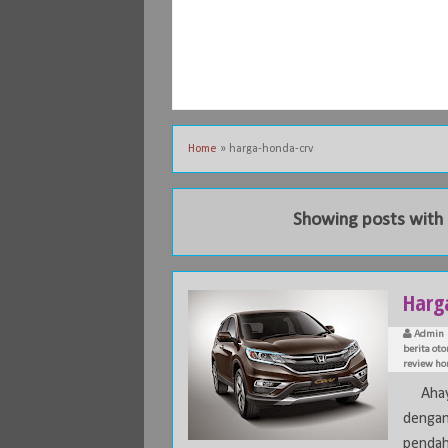
Home
»
harga-honda-crv
Showing posts with 
Harg
Admin
berita oto
review ho
Ahay..
dengan
pendahu