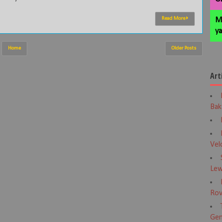
Read More
M
ya
Home
Older Posts
Art
Bak
Vel
Lew
Rov
Gen